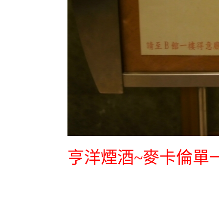
亨洋煙酒~麥卡倫單