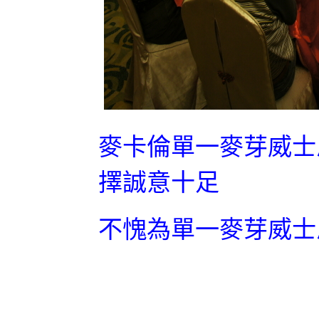
麥卡倫單一麥芽威士
擇誠意十足
不愧為單一麥芽威士