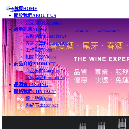
首頁
HOME
關於我們
ABOUT US
公司簡介
Company
最新訊息
NEWS
網頁設計
、
桃園網頁設計
最新活動
Latest News
專題文章
Feature Article
工作職缺
Jobs
相關影音
Videos
商品介紹
PRODUCT
商品分類
Category
促銷專區
Promotions
品酒會
TASTING
聯絡我們
CONTACT
線上地圖
Map
聯絡表單
Contact