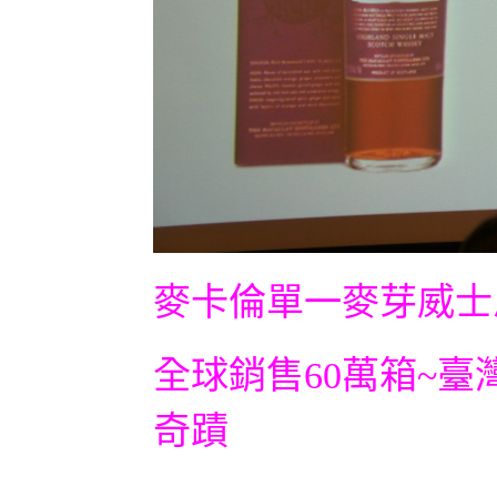
麥卡倫單一麥芽威士
全球銷售60萬箱~臺
奇蹟