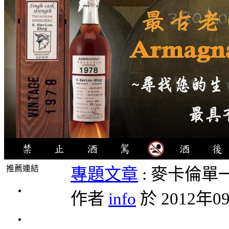
推薦連結
專題文章
: 麥卡倫
4瓶1000
作者
info
於 2012年09
元
3瓶1000