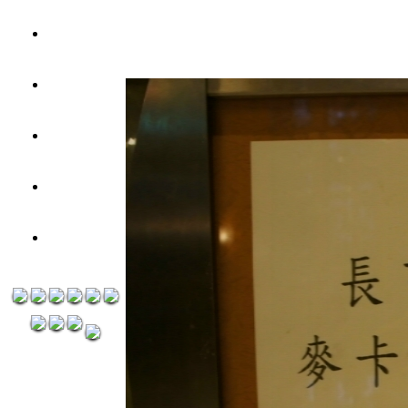
元
3瓶1200
元
3瓶1500
元
3瓶2000
元
紅洒箱購
區
烈洒箱購
區