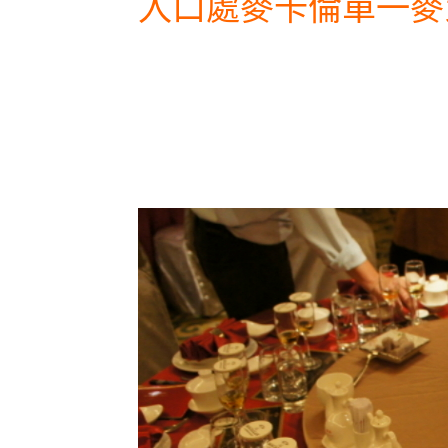
入口處麥卡倫單一麥