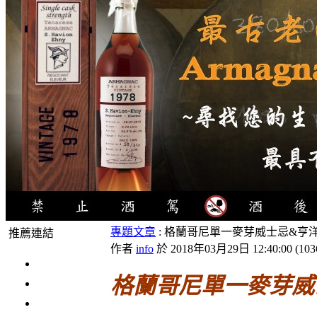
專題文章
: 格蘭哥尼單一麥芽威士忌&亨
推薦連結
作者
info
於 2018年03月29日 12:40:00
(
10
4瓶1000元
格蘭哥尼單一麥芽威
3瓶1000元
3瓶1200元