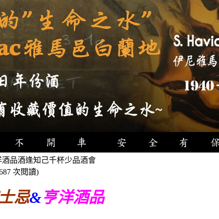
洋酒品酒逢知己千杯少品酒會
3687 次閱讀
)
士忌
&
亨洋酒品