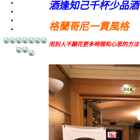
3瓶1500元
酒逢知己千杯少品酒
3瓶2000元
紅洒箱購區
格蘭哥尼一貫風格
烈洒箱購區
用別人不願花更多時間和心思的方法