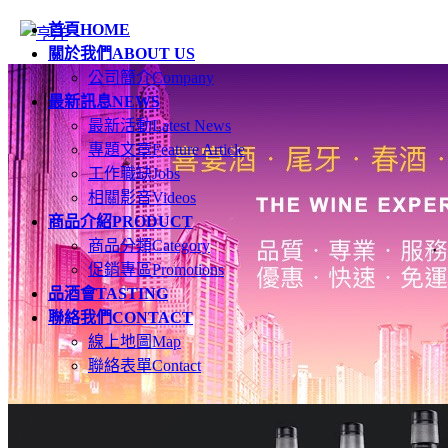
首頁
HOME
關於我們
ABOUT US
公司簡介
Company
最新訊息
NEWS
最新活動
Latest News
專題文章
Feature Article
工作職缺
Jobs
相關影音
Videos
商品介紹
PRODUCT
商品分類
Category
促銷專區
Promotions
品酒會
TASTING
聯絡我們
CONTACT
線上地圖
Map
聯絡表單
Contact