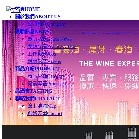
首頁
HOME
關於我們
ABOUT US
公司簡介
Company
最新訊息
NEWS
網頁設計
、
桃園網頁設計
最新活動
Latest News
專題文章
Feature Article
工作職缺
Jobs
相關影音
Videos
商品介紹
PRODUCT
商品分類
Category
促銷專區
Promotions
品酒會
TASTING
聯絡我們
CONTACT
線上地圖
Map
聯絡表單
Contact