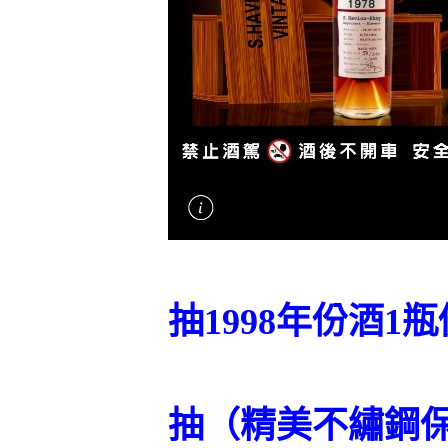
抽1998年份酒1瓶
抽（精美不繡鋼保