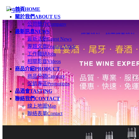
首頁
HOME
關於我們
ABOUT US
公司簡介
Company
最新訊息
NEWS
網頁設計
、
桃園網頁設計
最新活動
Latest News
專題文章
Feature Article
工作職缺
Jobs
相關影音
Videos
商品介紹
PRODUCT
商品分類
Category
促銷專區
Promotions
品酒會
TASTING
聯絡我們
CONTACT
線上地圖
Map
聯絡表單
Contact