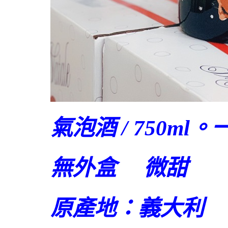
氣泡酒 / 750m
無外盒 微甜
原產地：義大利