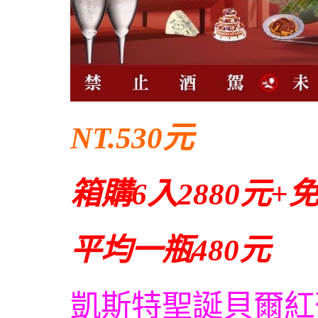
NT.530元
箱購6入2880元
平均一瓶480元
凱斯特聖誕貝爾紅