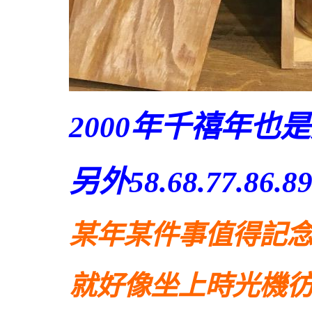
2000年千禧年也
另外58.68.77.86
某年某件事值得記念
就好像坐上時光機