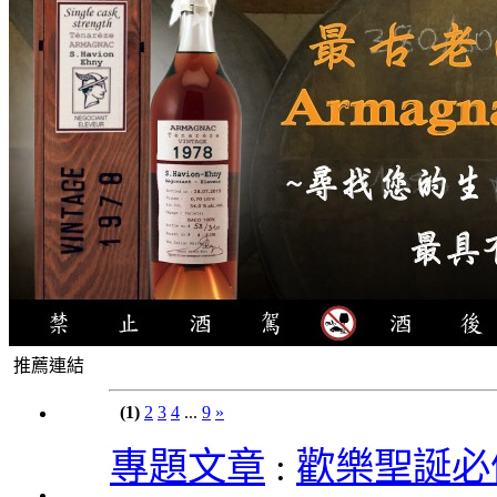
推薦連結
4瓶
(1)
2
3
4
...
9
»
1000
專題文章
:
歡樂聖誕必
元
3瓶