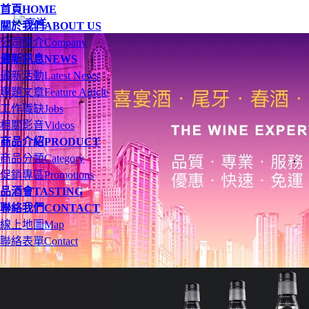
首頁
HOME
關於我們
ABOUT US
公司簡介
Company
最新訊息
NEWS
最新活動
Latest News
專題文章
Feature Article
工作職缺
Jobs
相關影音
Videos
商品介紹
PRODUCT
商品分類
Category
促銷專區
Promotions
品酒會
TASTING
聯絡我們
CONTACT
線上地圖
Map
聯絡表單
Contact