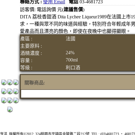
聯絡方式 :
使用 Email
電話
03-4681723
1200元
訪客價: 電話詢價 元(
建議售價
)
3瓶
DITA 荔枝香甜酒 Dita Lychee Liqueur1
求，一種與眾不同的味道與經驗，特別符合年輕成年男
1500元
愛產品而且漂亮的顏色，即使在夜晚中也顯得顯眼。
3瓶
產區 :
法國
2000元
主要原料 :
紅洒箱
24%
酒精濃度 :
購區
700ml
容量 :
烈洒箱
等級 :
利口酒
購區
關聯商品:
亨洋 版權所有©2012 324桃園市平鎮區金陵路二段212號 TEL : (03)4681723 ‧ 4681726 FA