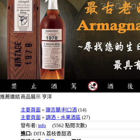
推薦連結
商品展示 亨洋
4瓶
主要頁面
»
瓏舌蘭/利口酒
(14)
1000元
主要頁面
»
調洒、水果酒區
(27)
3瓶
發布者:
info
(5562 點閱次數)
1000元
進口:
DITA 荔枝香甜酒
3瓶