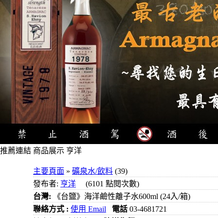
推薦連結
商品展示 亨洋
4瓶
主要頁面
»
礦泉水/飲料
(39)
1000元
發布者:
亨洋
(6101 點閱次數)
3瓶
台灣:
《台鹽》海洋鹼性離子水600ml (24入/箱)
1000元
聯絡方式 :
使用 Email
電話
03-4681721
3瓶