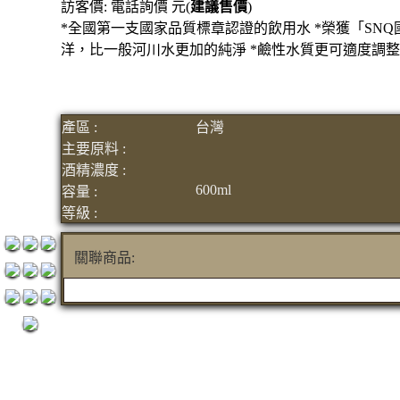
訪客價: 電話詢價 元(
建議售價
)
1200元
*全國第一支國家品質標章認證的飲用水 *榮獲「SNQ
3瓶
洋，比一般河川水更加的純淨 *鹼性水質更可適度調
1500元
3瓶
2000元
產區 :
台灣
紅洒箱
主要原料 :
酒精濃度 :
購區
600ml
容量 :
烈洒箱
等級 :
購區
關聯商品: