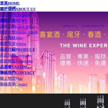
首頁
HOME
關於我們
ABOUT US
公司簡介
Company
最新訊息
NEWS
最新活動
Latest News
網頁設計
、
桃園網頁設計
專題文章
Feature Article
工作職缺
Jobs
相關影音
Videos
商品介紹
PRODUCT
商品分類
Category
促銷專區
Promotions
品酒會
TASTING
聯絡我們
CONTACT
線上地圖
Map
聯絡表單
Contact