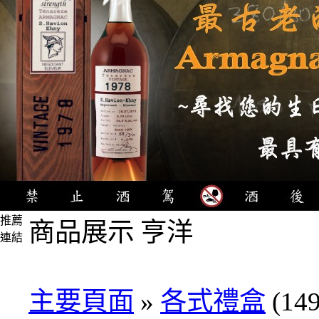
推薦
商品展示 亨洋
連結
4瓶
1000
元
主要頁面
»
各式禮盒
(149
3瓶