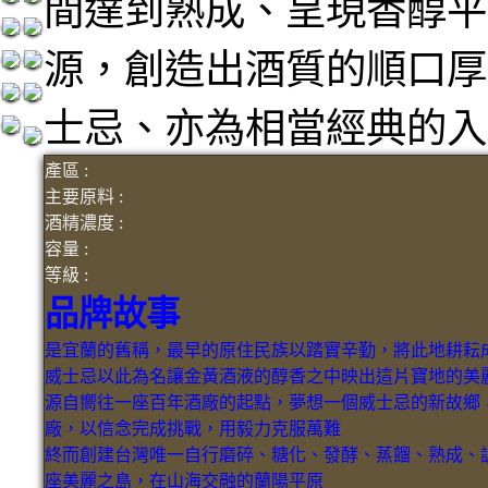
間達到熟成、呈現香醇平
源，創造出酒質的順口厚
士忌、亦為相當經典的入
產區 :
主要原料 :
酒精濃度 :
容量 :
等級 :
品牌故事
是宜蘭的舊稱，最早的原住民族以踏實辛勤，
將此地耕耘
威士忌以此為名
讓金黃酒液的醇香之中映出這片寶地的美
源自嚮往一座百年酒廠的起點，夢想一個威士忌的新故鄉
廠，以信念完成挑戰，用毅力克服萬難
終而創建台灣唯一自行磨碎、糖化、發酵、蒸餾、熟成、
座美麗之島，在山海交融的蘭陽平原