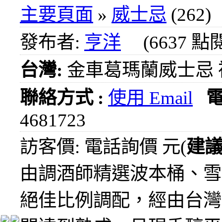
1000
主要頁面
»
威士忌
(262)
元
3瓶
發布者:
亨洋
(6637 點
1200
元
台灣:
金車葛瑪蘭威士忌 禮
3瓶
1500
元
聯絡方式 :
使用 Email
3瓶
2000
4681723
元
紅洒
訪客價: 電話詢價 元(
建
箱購
區
由調酒師精選波本桶、雪
烈洒
絕佳比例調配，經由台灣
箱購
區