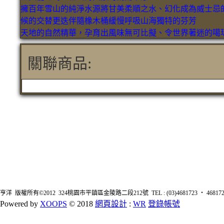
擁百年雪山的純淨水源將甘美柔順之水、幻化成為威士忌
候的交替更迭伴隨橡木桶緩慢呼吸山海獨特的芬芳
天地的自然精華，孕育出風味無可比擬、令世界著迷的噶
關聯商品:
亨洋 版權所有©2012 324桃園市平鎮區金陵路二段212號 TEL : (03)4681723 ‧ 4681726 FA
Powered by
XOOPS
© 2018
網頁設計
:
WR
登錄帳號