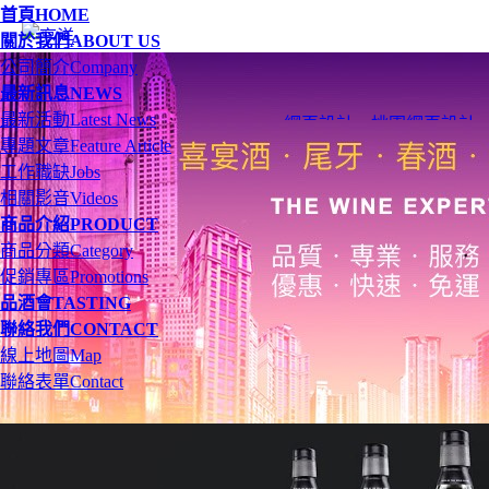
首頁
HOME
關於我們
ABOUT US
公司簡介
Company
最新訊息
NEWS
最新活動
Latest News
網頁設計
、
桃園網頁設計
專題文章
Feature Article
工作職缺
Jobs
相關影音
Videos
商品介紹
PRODUCT
商品分類
Category
促銷專區
Promotions
品酒會
TASTING
聯絡我們
CONTACT
線上地圖
Map
聯絡表單
Contact