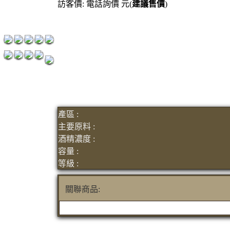
訪客價: 電話詢價 元(
建議售價
)
紅洒箱購區
烈洒箱購區
產區 :
主要原料 :
酒精濃度 :
容量 :
等級 :
關聯商品: