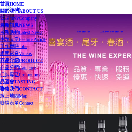
首頁
HOME
關於我們
ABOUT US
公司簡介
Company
最新訊息
NEWS
最新活動
Latest News
網頁設計
、
桃園網頁設計
專題文章
Feature Article
工作職缺
Jobs
相關影音
Videos
商品介紹
PRODUCT
商品分類
Category
促銷專區
Promotions
品酒會
TASTING
聯絡我們
CONTACT
線上地圖
Map
聯絡表單
Contact