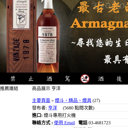
推薦連結
商品展示 亨洋
4瓶1000元
主要頁面
»
煙斗、精品、煙具
(27)
3瓶1000元
發布者:
亨洋
(5680 點閱次數)
3瓶1200元
進口:
煙斗專用打火機
3瓶1500元
聯絡方式 :
使用 Email
電話
03-4681723
3瓶2000元