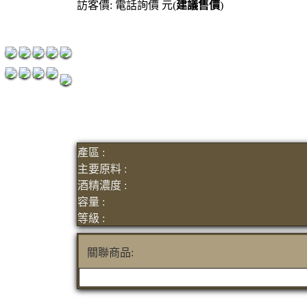
訪客價: 電話詢價 元(
建議售價
)
紅洒箱購區
烈洒箱購區
產區 :
主要原料 :
酒精濃度 :
容量 :
等級 :
關聯商品: