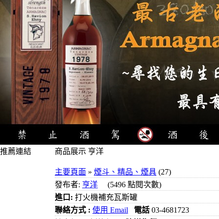
推薦連結
商品展示 亨洋
4瓶1000元
主要頁面
»
煙斗、精品、煙具
(27)
3瓶1000元
發布者:
亨洋
(5496 點閱次數)
3瓶1200元
進口:
打火機補充瓦斯罐
3瓶1500元
聯絡方式 :
使用 Email
電話
03-4681723
3瓶2000元