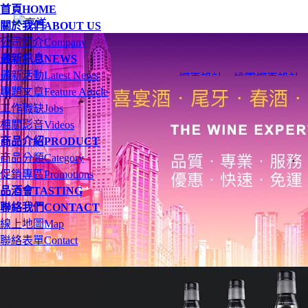
首頁
HOME
關於我們
ABOUT US
公司簡介
Company
最新訊息
NEWS
最新活動
Latest News
網頁設計
、
桃園網頁設計
專題文章
Feature Article
工作職缺
Jobs
相關影音
Videos
商品介紹
PRODUCT
商品分類
Category
促銷專區
Promotions
品酒會
TASTING
聯絡我們
CONTACT
線上地圖
Map
聯絡表單
Contact