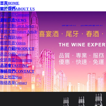
首頁
HOME
關於我們
ABOUT US
公司簡介
Company
最新訊息
NEWS
最新活動
Latest News
網頁設計
、
桃園網頁設計
專題文章
Feature Article
工作職缺
Jobs
相關影音
Videos
商品介紹
PRODUCT
商品分類
Category
促銷專區
Promotions
品酒會
TASTING
聯絡我們
CONTACT
線上地圖
Map
聯絡表單
Contact