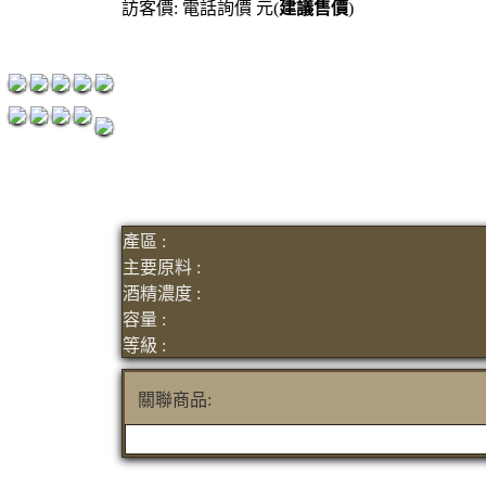
訪客價: 電話詢價 元(
建議售價
)
紅洒箱購區
烈洒箱購區
產區 :
主要原料 :
酒精濃度 :
容量 :
等級 :
關聯商品: