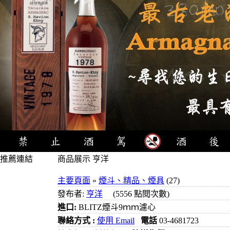
推薦連結
商品展示 亨洋
4瓶1000元
主要頁面
»
煙斗、精品、煙具
(27)
3瓶1000元
發布者:
亨洋
(5556 點閱次數)
3瓶1200元
進口:
BLITZ煙斗9ｍｍ濾心
3瓶1500元
聯絡方式 :
使用 Email
電話
03-4681723
3瓶2000元