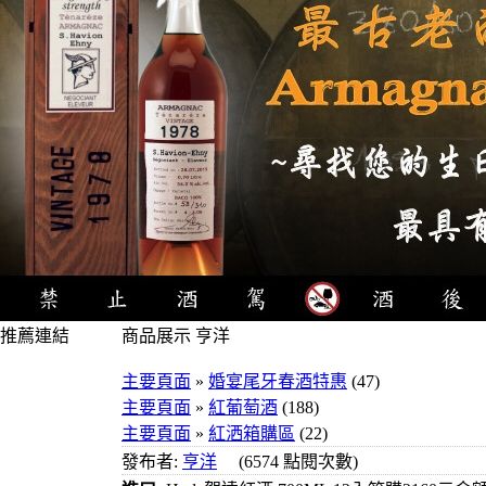
推薦連結
商品展示 亨洋
4瓶1000元
主要頁面
»
婚宴尾牙春酒特惠
(47)
3瓶1000元
主要頁面
»
紅葡萄酒
(188)
3瓶1200元
主要頁面
»
紅洒箱購區
(22)
3瓶1500元
發布者:
亨洋
(6574 點閱次數)
3瓶2000元