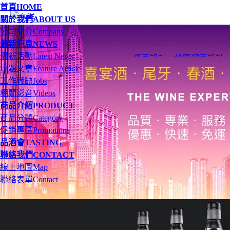
首頁
HOME
關於我們
ABOUT US
公司簡介
Company
最新訊息
NEWS
最新活動
Latest News
網頁設計
、
桃園網頁設計
專題文章
Feature Article
工作職缺
Jobs
相關影音
Videos
商品介紹
PRODUCT
商品分類
Category
促銷專區
Promotions
品酒會
TASTING
聯絡我們
CONTACT
線上地圖
Map
聯絡表單
Contact