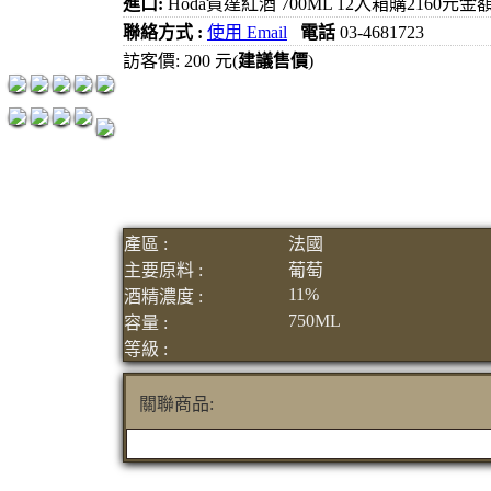
進口:
Hoda賀達紅酒 700ML 12入箱購2160元金
紅洒箱購區
聯絡方式 :
使用 Email
電話
03-4681723
烈洒箱購區
訪客價: 200 元(
建議售價
)
產區 :
法國
主要原料 :
葡萄
11%
酒精濃度 :
750ML
容量 :
等級 :
關聯商品: