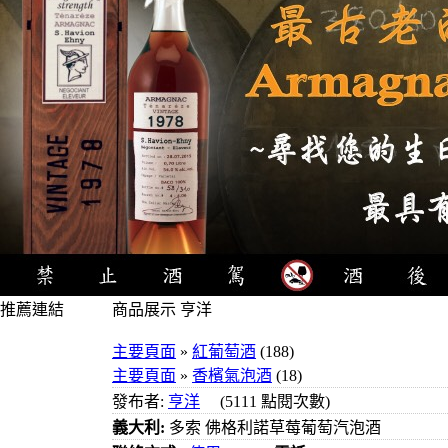
推薦連結
商品展示 亨洋
4瓶1000元
主要頁面
»
紅葡萄酒
(188)
3瓶1000元
主要頁面
»
香檳氣泡酒
(18)
3瓶1200元
發布者:
亨洋
(5111 點閱次數)
3瓶1500元
義大利:
多索 佛格利諾草莓葡萄汽泡酒
3瓶2000元