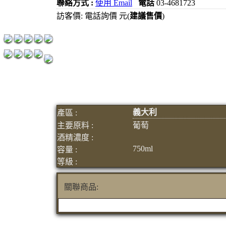
聯絡方式 :
使用 Email
電話
03-4681723
紅洒箱購區
訪客價: 電話詢價 元(
建議售價
)
烈洒箱購區
義大利
產區 :
主要原料 :
葡萄
酒精濃度 :
750ml
容量 :
等級 :
關聯商品: