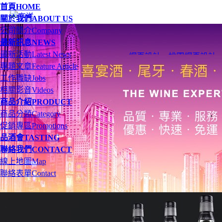
首頁
HOME
關於我們
ABOUT US
公司簡介
Company
最新訊息
NEWS
最新活動
Latest News
網頁設計
、
桃園網頁設計
專題文章
Feature Article
工作職缺
Jobs
相關影音
Videos
商品介紹
PRODUCT
商品分類
Category
促銷專區
Promotions
品酒會
TASTING
聯絡我們
CONTACT
線上地圖
Map
聯絡表單
Contact