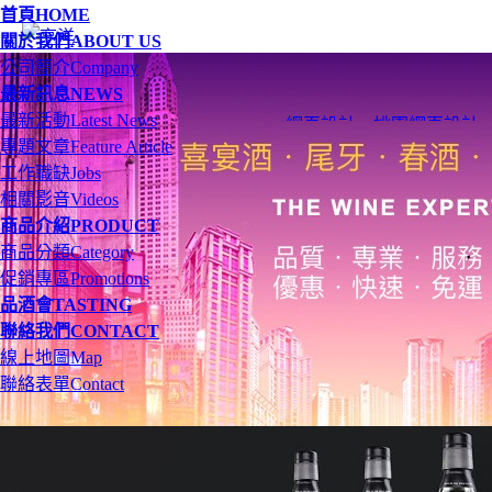
首頁
HOME
關於我們
ABOUT US
公司簡介
Company
最新訊息
NEWS
最新活動
Latest News
網頁設計
、
桃園網頁設計
專題文章
Feature Article
工作職缺
Jobs
相關影音
Videos
商品介紹
PRODUCT
商品分類
Category
促銷專區
Promotions
品酒會
TASTING
聯絡我們
CONTACT
線上地圖
Map
聯絡表單
Contact