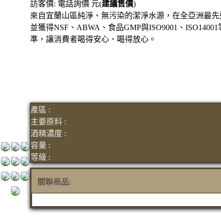
訪客價: 電話詢價 元(
建議售價
)
3瓶
來自宜蘭山區純淨、無污染的潔淨水源，在全亞洲最先
1200元
並獲得NSF、ABWA、食品GMP與ISO9001、ISO1
3瓶
準，讓消費者喝得安心、喝得放心。
1500元
3瓶
2000元
紅洒箱
購區
產區 :
烈洒箱
主要原料 :
酒精濃度 :
購區
容量 :
等級 :
關聯商品: