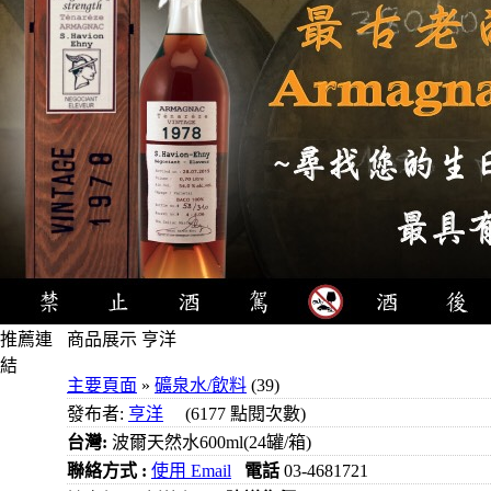
推薦連
商品展示 亨洋
結
主要頁面
»
礦泉水/飲料
(39)
4瓶
發布者:
亨洋
(6177 點閱次數)
1000元
台灣:
波爾天然水600ml(24罐/箱)
3瓶
聯絡方式 :
使用 Email
電話
03-4681721
1000元