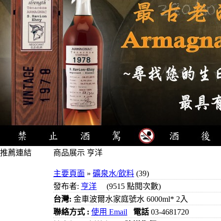
推薦連結
商品展示 亨洋
4瓶1000元
主要頁面
»
礦泉水/飲料
(39)
3瓶1000元
發布者:
亨洋
(9515 點閱次數)
3瓶1200元
台灣:
金車波爾水家庭號水 6000ml* 2入
3瓶1500元
聯絡方式 :
使用 Email
電話
03-4681720
3瓶2000元