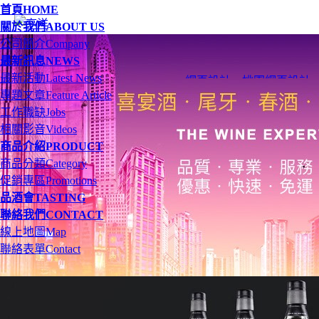
首頁
HOME
關於我們
ABOUT US
公司簡介
Company
最新訊息
NEWS
最新活動
Latest News
網頁設計
、
桃園網頁設計
專題文章
Feature Article
工作職缺
Jobs
相關影音
Videos
商品介紹
PRODUCT
商品分類
Category
促銷專區
Promotions
品酒會
TASTING
聯絡我們
CONTACT
線上地圖
Map
聯絡表單
Contact