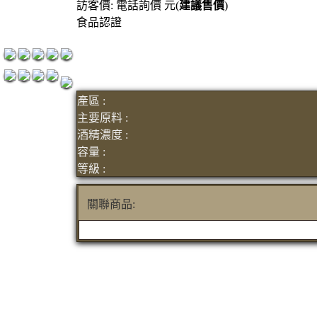
訪客價: 電話詢價 元(
建議售價
)
紅洒箱購區
食品認證
烈洒箱購區
產區 :
主要原料 :
酒精濃度 :
容量 :
等級 :
關聯商品: