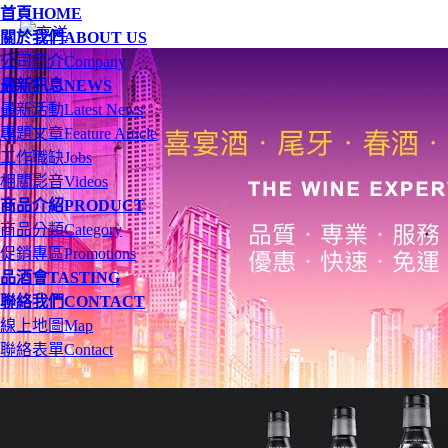
首頁
HOME
關於我們
ABOUT US
公司簡介
Company
最新訊息
NEWS
最新活動
Latest News
專題文章
Feature Article
工作職缺
Jobs
相關影音
Videos
商品介紹
PRODUCT
商品分類
Category
促銷專區
Promotions
品酒會
TASTING
聯絡我們
CONTACT
線上地圖
Map
聯絡表單
Contact