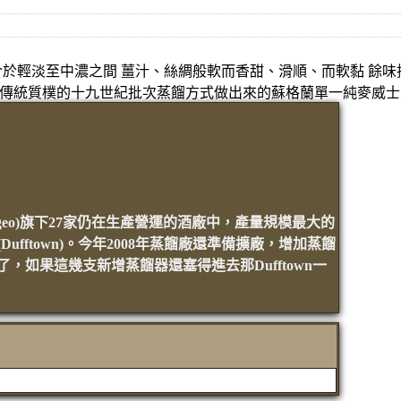
介於輕淡至中濃之間 薑汁、絲綢般軟而香甜、滑順、而軟黏 餘
以傳統質樸的十九世紀批次蒸餾方式做出來的蘇格蘭單一純麥威
iageo)旗下27家仍在生產營運的酒廠中，產量規模最大的
fftown)。今年2008年蒸餾廠還準備擴廠，增加蒸餾
如果這幾支新增蒸餾器還塞得進去那Dufftown一