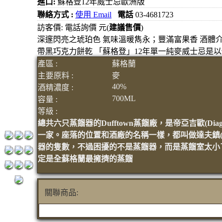
進口:
蘇格登12年威士忌歐洲版
元
聯絡方式 :
使用 Email
電話
03-4681723
3瓶1500
訪客價: 電話詢價 元(
建議售價
)
深邃閃亮之琥珀色 氣味溫暖雋永；豐滿富果香 酒體
元
帶黑巧克力餅乾 「蘇格登」12年單一純麥威士忌是
3瓶2000
產區 :
蘇格蘭
元
主要原料 :
麥
紅洒箱
40%
酒精濃度 :
購區
700ML
容量 :
烈洒箱
等級 :
總共六只蒸餾器的Dufftown蒸餾廠，是帝亞吉歐(D
購區
一家。座落的位置和酒廠的名稱一樣，都叫做達夫鎮(Du
器的隻數，不過困擾的不是蒸餾器，而是蒸餾室太小了，
定是全蘇格蘭最擁擠的蒸餾
關聯商品: