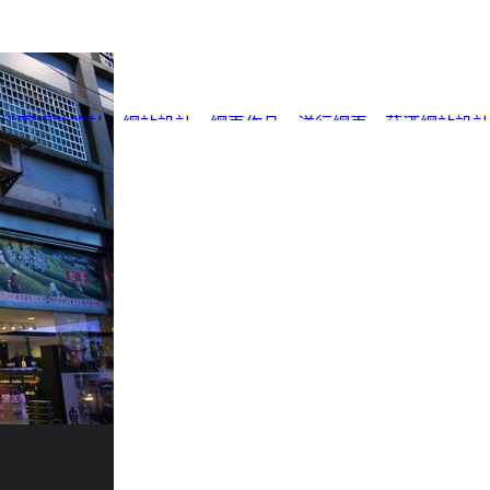
桃園網站設計
、
網站設計
、
網頁作品
、
洋行網頁
、
菸酒網站設計