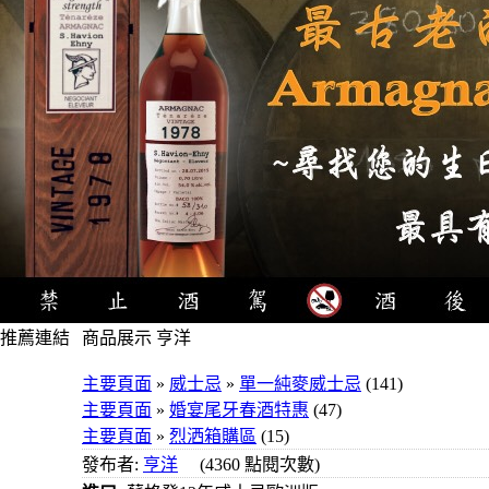
推薦連結
商品展示 亨洋
4瓶1000
主要頁面
»
威士忌
»
單一純麥威士忌
(141)
元
主要頁面
»
婚宴尾牙春酒特惠
(47)
3瓶1000
主要頁面
»
烈洒箱購區
(15)
元
發布者:
亨洋
(4360 點閱次數)
3瓶1200