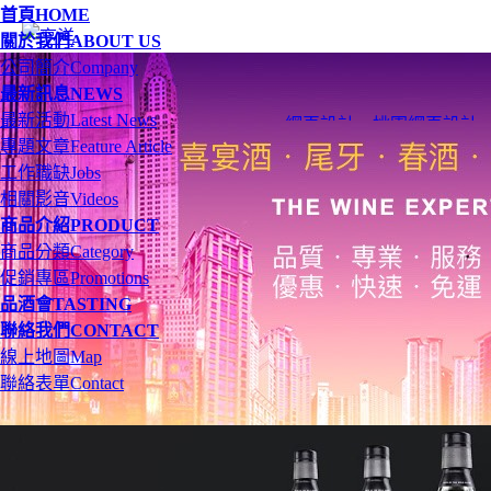
首頁
HOME
關於我們
ABOUT US
公司簡介
Company
最新訊息
NEWS
最新活動
Latest News
網頁設計
、
桃園網頁設計
專題文章
Feature Article
工作職缺
Jobs
相關影音
Videos
商品介紹
PRODUCT
商品分類
Category
促銷專區
Promotions
品酒會
TASTING
聯絡我們
CONTACT
線上地圖
Map
聯絡表單
Contact