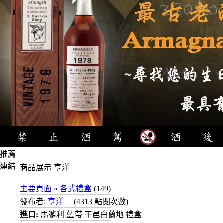
推薦
連結
商品展示 亨洋
4瓶
主要頁面
»
各式禮盒
(149)
1000
發布者:
亨洋
(4313 點閱次數)
元
進口:
馬爹利 藍帶 干邑白蘭地 禮盒
3瓶