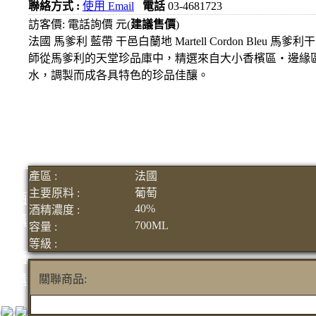
1000
聯絡方式 :
使用 Email
電話
03-4681723
元
訪客價: 電話詢價 元(
建議售價
)
3瓶
法國 馬爹利 藍帶 干邑白蘭地 Martell Cordon Bleu
1200
師從馬爹利的天堂珍品庫中，精選來自大小香檳區‧邊緣
元
水，調製而成各具特色的珍品佳釀。
3瓶
1500
元
3瓶
2000
產區 :
法國
元
主要原料 :
葡萄
紅洒
40%
酒精濃度 :
箱購
700ML
容量 :
區
等級 :
烈洒
箱購
關聯商品:
區