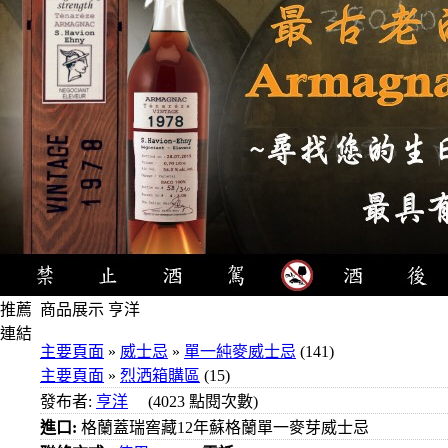
推薦
商品展示 亨洋
連結
主要頁面
»
威士忌
»
單一純麥威士忌
(141)
4瓶
主要頁面
»
烈洒箱購區
(15)
1000
發布者:
亨洋
(4023 點閱次數)
元
進口:
格蘭蓋瑞窖藏12年蘇格蘭單一麥芽威士忌
3瓶