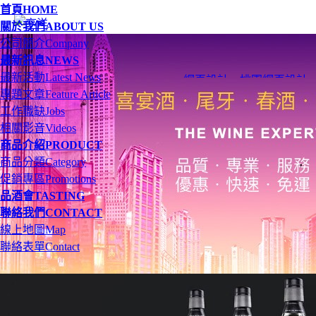
首頁
HOME
關於我們
ABOUT US
公司簡介
Company
最新訊息
NEWS
最新活動
Latest News
網頁設計
、
桃園網頁設計
專題文章
Feature Article
工作職缺
Jobs
相關影音
Videos
商品介紹
PRODUCT
商品分類
Category
促銷專區
Promotions
品酒會
TASTING
聯絡我們
CONTACT
線上地圖
Map
聯絡表單
Contact