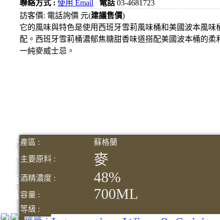
聯絡方式 :
使用 Email
電話
03-4681723
1000
訪客價: 電話詢價 元(
建議售價
)
元
它的風味與特色是使用西班牙雪莉風味桶和美國波本風味
3瓶
配。西班牙雪莉桶濃郁焦糖甜香味道搭配美國波本桶的柔
1200
一純麥威士忌。
元
3瓶
1500
元
3瓶
2000
元
紅洒
產區 :
蘇格蘭
箱購
麥
主要原料 :
區
48%
酒精濃度 :
烈洒
700ML
箱購
容量 :
區
等級 :