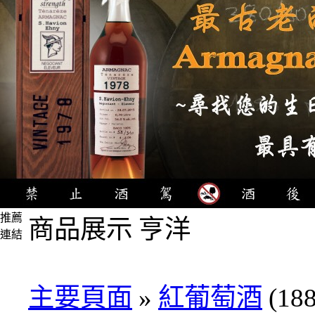
推薦
商品展示 亨洋
連結
4瓶
1000
元
主要頁面
»
紅葡萄酒
(188
3瓶