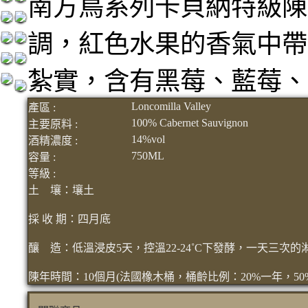
南方鳥系列卡貝納特級陳
調，紅色水果的香氣中帶
紮實，含有黑莓、藍莓、
Loncomilla Valley
產區 :
100% Cabernet Sauvignon
主要原料 :
14%vol
酒精濃度 :
750ML
容量 :
等級 :
土 壤：壤土
採 收 期：四月底
釀 造：低溫浸皮5天，控溫22-24˚C下發酵，一天三次的淋汁(p
陳年時間：10個月(法國橡木桶，桶齡比例：20%一年，50%