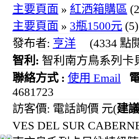
1000
主要頁面
»
紅洒箱購區
(2
元
3瓶
主要頁面
»
3瓶1500元
(5)
1200
元
發布者:
亨洋
(4334 點
3瓶
1500
元
智利:
智利南方鳥系列卡
3瓶
2000
聯絡方式 :
使用 Email
元
紅洒
4681723
箱購
區
訪客價: 電話詢價 元(
建
烈洒
VES DEL SUR CABERN
箱購
區