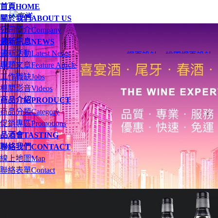
首頁
HOME
關於我們
ABOUT US
公司簡介
Company
最新訊息
NEWS
最新活動
Latest News
網頁設計
、
桃園網頁設計
專題文章
Feature Article
工作職缺
Jobs
相關影音
Videos
商品介紹
PRODUCT
商品分類
Category
促銷專區
Promotions
品酒會
TASTING
聯絡我們
CONTACT
線上地圖
Map
聯絡表單
Contact