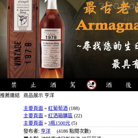
推薦連結
商品展示 亨洋
4瓶1000
主要頁面
»
紅葡萄酒
(188)
元
主要頁面
»
紅洒箱購區
(22)
3瓶1000
主要頁面
»
3瓶1500元
(5)
元
發布者:
亨洋
(4186 點閱次數)
3瓶1200