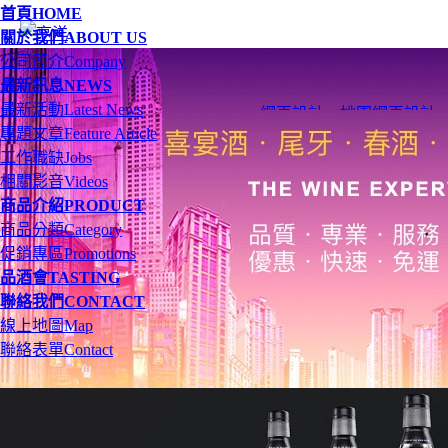
首頁
HOME
關於我們
ABOUT US
公司簡介
Company
最新訊息
NEWS
最新活動
Latest News
網頁設計
、
桃園網頁設計
專題文章
Feature Article
工作職缺
Jobs
相關影音
Videos
商品介紹
PRODUCT
商品分類
Category
促銷專區
Promotions
品酒會
TASTING
聯絡我們
CONTACT
線上地圖
Map
聯絡表單
Contact