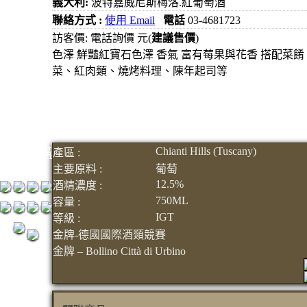
義大利:
波特嘉威尼斯梅洛.紅葡萄酒
元
聯絡方式 :
使用 Email
電話
03-4681723
3瓶1500
訪客價: 電話詢價 元(
建議售價
)
色澤 鮮豔紅寶石色澤 香氣 富有莓果與花香 搭配菜
元
菜、紅肉類、燒烤料理、陳年起司等
3瓶2000
元
紅洒箱購
區
Chianti Hills (Tuscany)
烈洒箱購
產區 :
主要原料 :
葡萄
區
12.5%
酒精濃度 :
750ML
容量 :
IGT
等級 :
金牌-德國國際酒類競賽
金牌 – Bollino Città di Urbino