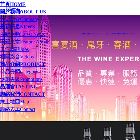
首頁
HOME
關於我們
ABOUT US
公司簡介
Company
最新訊息
NEWS
最新活動
Latest News
網頁設計
、
桃園網頁設計
專題文章
Feature Article
工作職缺
Jobs
相關影音
Videos
商品介紹
PRODUCT
商品分類
Category
促銷專區
Promotions
品酒會
TASTING
聯絡我們
CONTACT
線上地圖
Map
聯絡表單
Contact