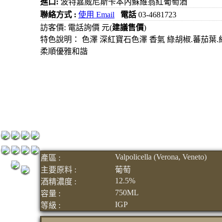
進口:
波特嘉威尼斯卡本內蘇維翁紅葡萄酒
元
聯絡方式 :
使用 Email
電話
03-4681723
3瓶1500
訪客價: 電話詢價 元(
建議售價
)
特色說明： 色澤 深紅寶石色澤 香氣 綠胡椒.蕃茄葉
元
柔順優雅和諧
3瓶2000
元
紅洒箱購
區
烈洒箱購
區
Valpolicella (Verona, Veneto)
產區 :
主要原料 :
葡萄
12.5%
酒精濃度 :
750ML
容量 :
IGP
等級 :