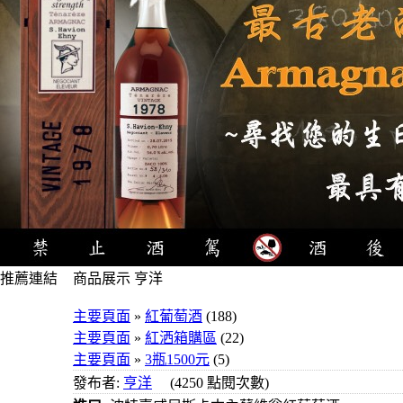
推薦連結
商品展示 亨洋
4瓶1000
主要頁面
»
紅葡萄酒
(188)
元
主要頁面
»
紅洒箱購區
(22)
3瓶1000
主要頁面
»
3瓶1500元
(5)
元
發布者:
亨洋
(4250 點閱次數)
3瓶1200