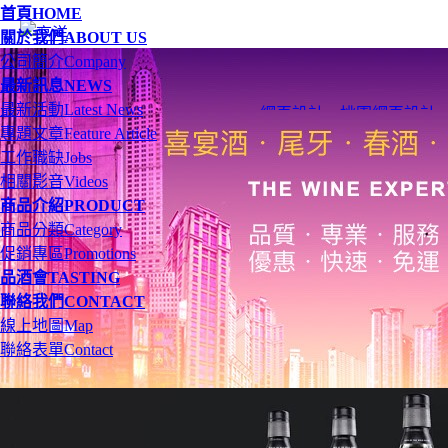
首頁
HOME
關於我們
ABOUT US
公司簡介
Company
最新訊息
NEWS
最新活動
Latest News
網頁設計
、
桃園網頁設計
專題文章
Feature Article
工作職缺
Jobs
相關影音
Videos
商品介紹
PRODUCT
商品分類
Category
促銷專區
Promotions
品酒會
TASTING
聯絡我們
CONTACT
線上地圖
Map
聯絡表單
Contact