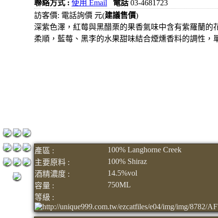
聯絡方式 :
使用 Email
電話
03-4681723
元
訪客價: 電話詢價 元(
建議售價
)
3瓶1500
深紫色澤，紅莓與黑醋栗的果香氣味中含有紫羅蘭的
柔順，藍莓、黑李的水果甜味結合煙燻香料的調性，
元
3瓶2000
元
紅洒箱
購區
烈洒箱
購區
100% Langhorne Creek
產區 :
100% Shiraz
主要原料 :
14.5%vol
酒精濃度 :
750ML
容量 :
等級 :