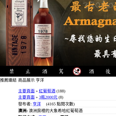
推薦連結
商品展示 亨洋
4瓶1000
主要頁面
»
紅葡萄酒
(188)
元
主要頁面
»
3瓶2000元
(8)
3瓶1000
發布者:
亨洋
(4165 點閱次數)
元
澳洲:
澳洲房裡的大象希哈紅葡萄酒
3瓶1200