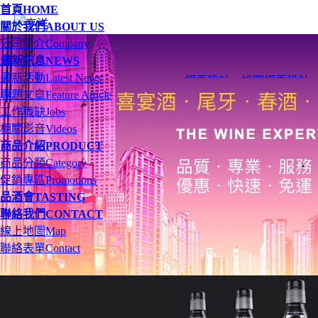
首頁
HOME
關於我們
ABOUT US
公司簡介
Company
最新訊息
NEWS
最新活動
Latest News
網頁設計
、
桃園網頁設計
專題文章
Feature Article
工作職缺
Jobs
相關影音
Videos
商品介紹
PRODUCT
商品分類
Category
促銷專區
Promotions
品酒會
TASTING
聯絡我們
CONTACT
線上地圖
Map
聯絡表單
Contact