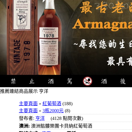
推薦連結
商品展示 亨洋
4瓶
主要頁面
»
紅葡萄酒
(188)
1000元
主要頁面
»
3瓶2000元
(8)
3瓶
發布者:
亨洋
(4128 點閱次數)
1000元
澳洲:
澳洲骷髏樂團卡貝納紅葡萄酒
3瓶