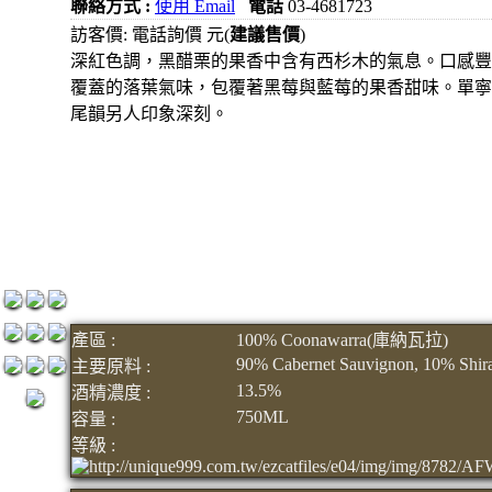
聯絡方式 :
使用 Email
電話
03-4681723
1200元
訪客價: 電話詢價 元(
建議售價
)
3瓶
深紅色調，黑醋栗的果香中含有西杉木的氣息。口感豐
覆蓋的落葉氣味，包覆著黑莓與藍莓的果香甜味。單寧
1500元
尾韻另人印象深刻。
3瓶
2000元
紅洒箱
購區
烈洒箱
購區
產區 :
100% Coonawarra(庫納瓦拉)
90% Cabernet Sauvignon, 10% Shir
主要原料 :
13.5%
酒精濃度 :
750ML
容量 :
等級 :