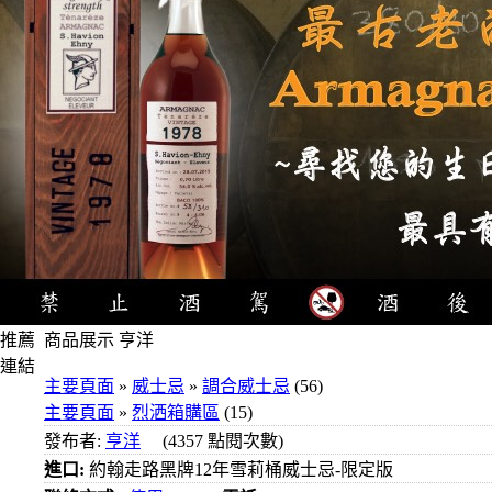
推薦
商品展示 亨洋
連結
主要頁面
»
威士忌
»
調合威士忌
(56)
4瓶
主要頁面
»
烈洒箱購區
(15)
1000
發布者:
亨洋
(4357 點閱次數)
元
進口:
約翰走路黑牌12年雪莉桶威士忌-限定版
3瓶