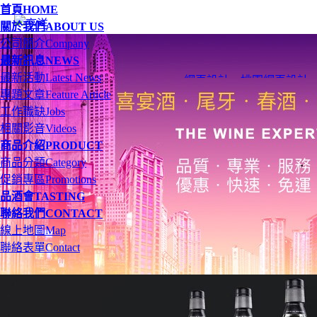
首頁
HOME
關於我們
ABOUT US
公司簡介
Company
最新訊息
NEWS
最新活動
Latest News
網頁設計
、
桃園網頁設計
專題文章
Feature Article
工作職缺
Jobs
相關影音
Videos
商品介紹
PRODUCT
商品分類
Category
促銷專區
Promotions
品酒會
TASTING
聯絡我們
CONTACT
線上地圖
Map
聯絡表單
Contact