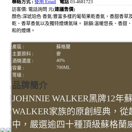
聯絡方式 :
使用 Email
電話
03-4681723
1000
訪客價: 電話詢問 元(
建議售價
)
元
顏色:深琥珀色 香氣:豐富多樣的葡萄果乾香氣，香甜香草及
3瓶
乾、香草香氣以及獨特煙燻氣味。 餘韻:溫暖悠長、香甜
1200
和的煙燻。
元
3瓶
1500
產區 :
蘇格蘭
元
主要原料 :
麥
40%
3瓶
酒精濃度 :
2000
700ML
容量 :
元
等級 :
紅洒
品牌簡介
箱購
JOHNNIE WALKER黑牌12
區
烈洒
WALKER家族的原創經典，
箱購
中，嚴選逾四十種頂級蘇格蘭
區