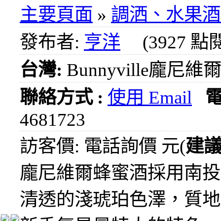
1000
主要頁面
»
調洒、水果酒
元
3瓶
發布者:
亨洋
(3927 點
1200
元
台灣:
Bunnyville龐尼
3瓶
1500
元
聯絡方式 :
使用 Email
3瓶
2000
4681723
元
紅洒
訪客價: 電話詢價 元(
建
箱購
區
龐尼維爾蜂蜜酒採用南投
烈洒
清透的淺琥珀色澤，質地
箱購
區