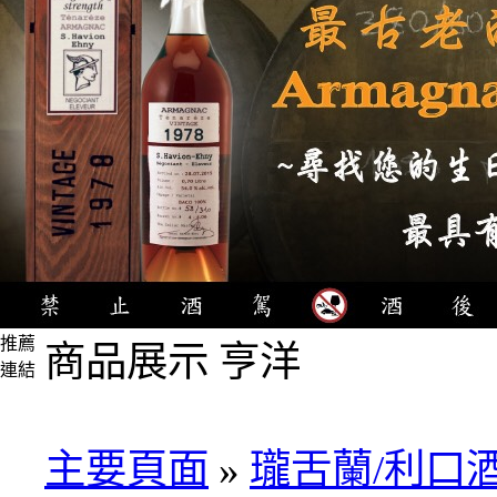
推薦
商品展示 亨洋
連結
4瓶
1000
元
主要頁面
»
瓏舌蘭/利口
3瓶