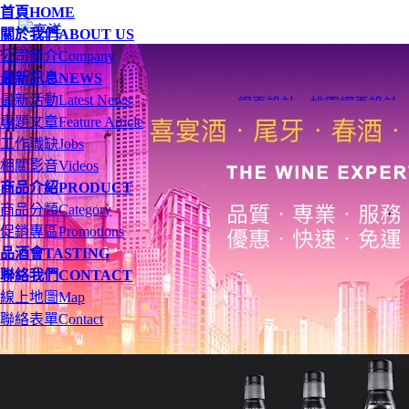
首頁
HOME
關於我們
ABOUT US
公司簡介
Company
最新訊息
NEWS
最新活動
Latest News
網頁設計
、
桃園網頁設計
專題文章
Feature Article
工作職缺
Jobs
相關影音
Videos
商品介紹
PRODUCT
商品分類
Category
促銷專區
Promotions
品酒會
TASTING
聯絡我們
CONTACT
線上地圖
Map
聯絡表單
Contact