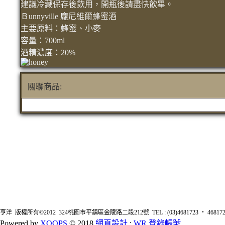
建議冷藏保存後飲用，開瓶後請盡快飲畢。
Ｂunnyville 龐尼維爾蜂蜜酒
主要原料：蜂蜜、小麥
容量：700ml
酒精濃度：20%
關聯商品:
亨洋 版權所有©2012 324桃園市平鎮區金陵路二段212號 TEL : (03)4681723 ‧ 4681726 FA
Powered by
XOOPS
© 2018
網頁設計
:
WR
登錄帳號