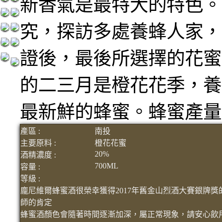
新香氣是最特大的特色。
究，探訪多處養蜂人家，
證後，最後所選擇的花蜜
的二三月是橙花花季，養
最新鮮的蜂蜜。蜂蜜產量
產區 :
南投
主要原料 :
橙花花蜜
20%
酒精濃度 :
700ML
容量 :
等級 :
龐尼維爾蜂蜜酒很榮幸獲得2017年舊金山烈酒大賽銀牌
師的肯定
蜂蜜酒顏色會隨著時間逐漸加深，屬正常現象，請安心飲