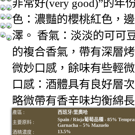
非常好(very good)”的
色：濃豔的櫻桃紅色，邊
澤。 香氣：淡淡的可可
的複合香氣，帶有深層烤
微妙口感，餘味有些輕微
口感：酒體具有良好層次
略微帶有香辛味均衡綿長
產區 :
西班牙/里奧哈
Spain / Rioja
葡萄品種
- 85% Tempran
主要原料 :
Garnacha – 5% Mazuelo
13.5%
酒精濃度 :