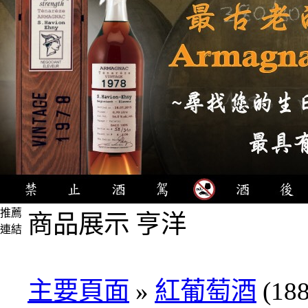
推薦
商品展示 亨洋
連結
4瓶
1000
元
主要頁面
»
紅葡萄酒
(188
3瓶