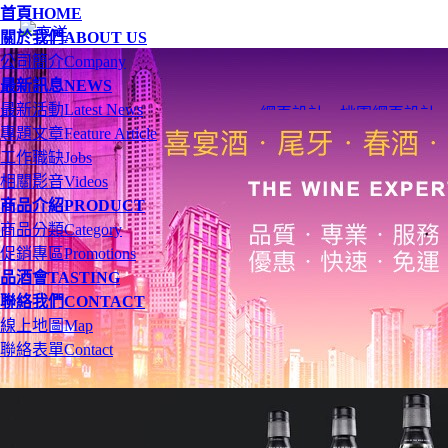
首頁
HOME
關於我們
ABOUT US
公司簡介
Company
最新訊息
NEWS
最新活動
Latest News
網頁設計
、
桃園網頁設計
專題文章
Feature Article
工作職缺
Jobs
相關影音
Videos
商品介紹
PRODUCT
商品分類
Category
促銷專區
Promotions
品酒會
TASTING
聯絡我們
CONTACT
線上地圖
Map
聯絡表單
Contact