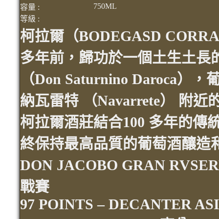
750ML
容量 :
等級 :
柯拉爾（
BODEGASD CORR
多年前，歸功於一個土生土長
（
Don Saturnino Daroca
），
納瓦雷特
（
Navarrete
）
附近
柯拉爾
酒莊
結合
100
多年的傳
終保持最高品質的葡萄酒釀造
DON JACOBO GRAN RVSE
戰賽
97 POINTS – DECANTER AS