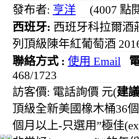
1000
發布者:
亨洋
(4007 點
元
3瓶
西班牙:
西班牙科拉爾酒
1200
元
列頂級陳年紅葡萄酒 2016
3瓶
1500
元
聯絡方式 :
使用 Email
3瓶
2000
468/1723
元
紅洒
訪客價: 電話詢價 元(
建
箱購
區
頂級全新美國橡木桶36個
烈洒
個月以上-只選用”極佳(excel
箱購
區