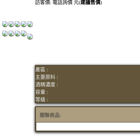
訪客價: 電話詢價 元(
建議售價
)
紅洒箱購區
烈洒箱購區
產區 :
主要原料 :
酒精濃度 :
容量 :
等級 :
關聯商品: