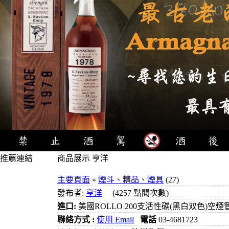
推薦連結
商品展示 亨洋
4瓶1000元
主要頁面
»
煙斗、精品、煙具
(27)
3瓶1000元
發布者:
亨洋
(4257 點閱次數)
3瓶1200元
進口:
美國ROLLO 200支活性碳(黑白双色)空煙
3瓶1500元
聯絡方式 :
使用 Email
電話
03-4681723
3瓶2000元