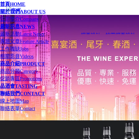
首頁
HOME
關於我們
ABOUT US
公司簡介
Company
最新訊息
NEWS
最新活動
Latest News
網頁設計
、
桃園網頁設計
專題文章
Feature Article
工作職缺
Jobs
相關影音
Videos
商品介紹
PRODUCT
商品分類
Category
促銷專區
Promotions
品酒會
TASTING
聯絡我們
CONTACT
線上地圖
Map
聯絡表單
Contact