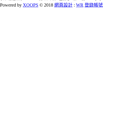
Powered by
XOOPS
© 2018
網頁設計
:
WR
登錄帳號