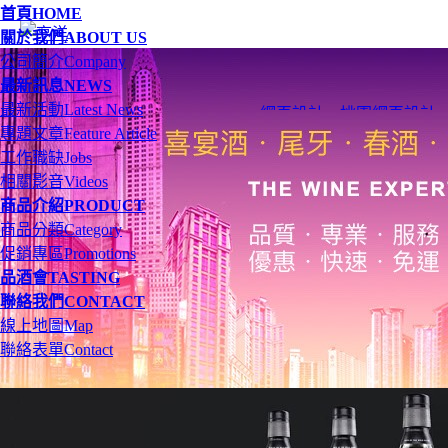
首頁
HOME
關於我們
ABOUT US
公司簡介
Company
最新訊息
NEWS
最新活動
Latest News
網頁設計
、
桃園網頁設計
專題文章
Feature Article
工作職缺
Jobs
相關影音
Videos
商品介紹
PRODUCT
商品分類
Category
促銷專區
Promotions
品酒會
TASTING
聯絡我們
CONTACT
線上地圖
Map
聯絡表單
Contact