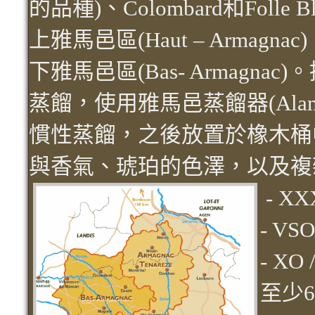
的品種)、Colombard和Folle
上雅馬邑區(Haut – Armagnac
下雅馬邑區(Bas- Armagn
蒸餾，使用雅馬邑蒸餾器(Alambic
慣性蒸餾，之後放置於橡木桶
與香氣、琥珀的色澤，以及複
- X
- V
- XO
至少