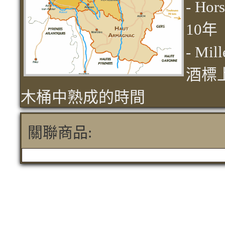
- H
10年
- M
酒標
木桶中熟成的時間
關聯商品: