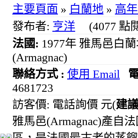
1000
主要頁面
»
白蘭地
»
高年
元
3瓶
發布者:
亨洋
(4077 點
1200
元
法國:
1977年 雅馬邑白
3瓶
1500
(Armagnac)
元
3瓶
2000
聯絡方式 :
使用 Email
元
4681723
紅洒
箱購
訪客價: 電話詢價 元(
建
區
烈洒
雅馬邑(Armagnac)產自
箱購
區
區，是法國最古老的蒸餾