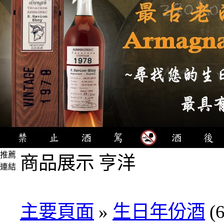
推薦
商品展示 亨洋
連結
4瓶
1000
元
主要頁面
»
生日年份酒
(6
3瓶