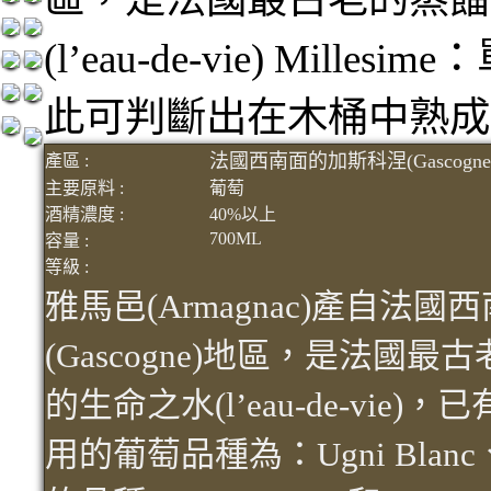
(l’eau-de-vie) Mi
此可判斷出在木桶中熟成
法國西南面的加斯科涅(Gascogn
產區 :
主要原料 :
葡萄
酒精濃度 :
40%以上
700ML
容量 :
等級 :
雅馬邑(Armagnac)產自法
(Gascogne)地區，是法國
的生命之水(l’eau-de-vi
用的葡萄品種為：Ugni Blanc、