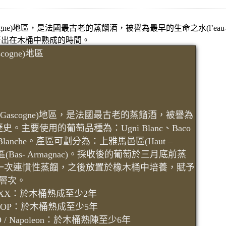
ogne)地區，是法國最古老的蒸餾酒，被譽為最早的生命之水(l’eau-de-
判斷出在木桶中熟成的時間。
ogne)地區
(Gascogne)地區，是法國最古老的蒸餾酒，被譽為
的歷史。主要使用的葡萄品種為：Ugni Blanc、Baco
e Blanche。產區可劃分為：上雅馬邑區(Haut –
邑區(Bas- Armagnac)。採收後的葡萄於三月底前蒸
acais)一次連慣性蒸餾，之後放置於橡木桶中培養，賦予
層次。
XXX：於木桶熟成至少2年
VSOP：於木桶熟成至少5年
XO / Napoleon：於木桶熟陳至少6年