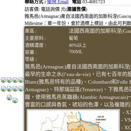
聯絡方式 :
使用 Email
電話
03-4681723
元
訪客價: 電話詢價 元(
建議售價
)
3瓶1500
雅馬邑(Armagnac)產自法國西南面的加斯科涅(Gasc
Millesime：單一年份，會於酒標上標註，由此可
元
法國西南面的加斯科涅(Gasc
產區 :
3瓶2000
主要原料 :
葡萄
元
酒精濃度 :
40%以上
紅洒箱購
700ML
容量 :
區
等級 :
烈洒箱購
雅馬邑(Armagnac)產自法國西南面的加斯科涅
區
最早的生命之水(l’eau-de-vie)，已有七百年
Blanc(雅馬邑特有的品種)、Colombard和Foll
Armagnac)、特那瑞茲區(Tenareze)、下雅馬
餾，使用雅馬邑蒸餾器(Alambic Armagn
豐富的口感與香氣、琥珀的色澤，以及複雜的
- 
- 
- 