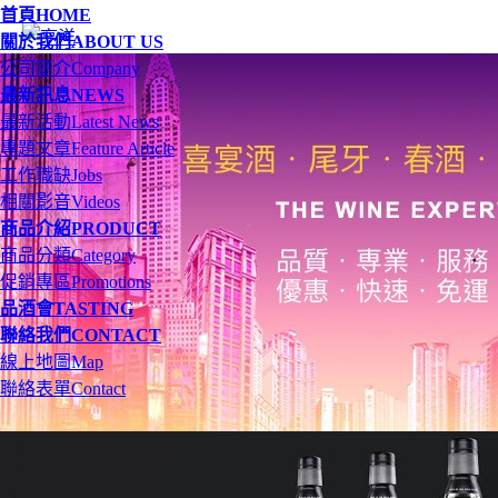
首頁
HOME
關於我們
ABOUT US
公司簡介
Company
最新訊息
NEWS
最新活動
Latest News
專題文章
Feature Article
工作職缺
Jobs
相關影音
Videos
商品介紹
PRODUCT
商品分類
Category
促銷專區
Promotions
品酒會
TASTING
聯絡我們
CONTACT
線上地圖
Map
聯絡表單
Contact