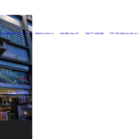
桃園網站設計
、
網站設計
、
網頁作品
、
洋行網頁
、
菸酒網站設計