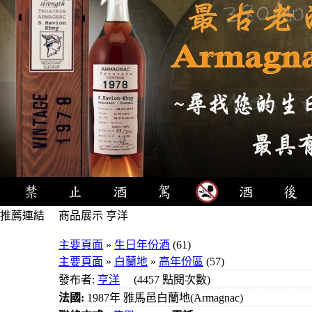
推薦連結
商品展示 亨洋
4瓶1000
主要頁面
»
生日年份酒
(61)
元
主要頁面
»
白蘭地
»
高年份區
(57)
3瓶1000
發布者:
亨洋
(4457 點閱次數)
元
法國:
1987年 雅馬邑白蘭地(Armagnac)
3瓶1200