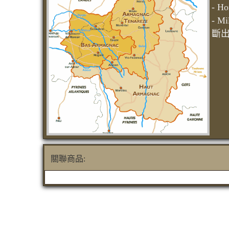
- 
- 
斷
關聯商品: