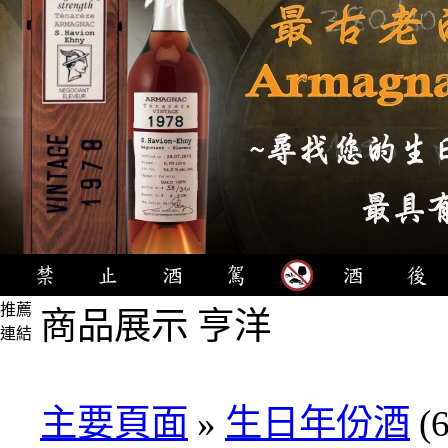
推薦
商品展示 亨洋
連結
4瓶
1000
元
主要頁面
»
生日年份酒
(6
3瓶