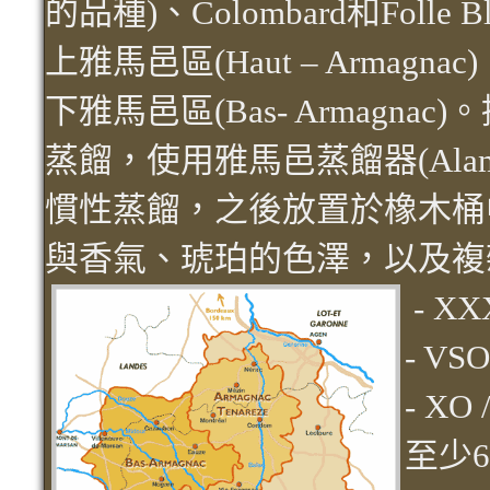
的品種)、Colombard和Folle
上雅馬邑區(Haut – Armagnac
下雅馬邑區(Bas- Armagn
蒸餾，使用雅馬邑蒸餾器(Alambic
慣性蒸餾，之後放置於橡木桶
與香氣、琥珀的色澤，以及複
- X
- V
- XO
至少