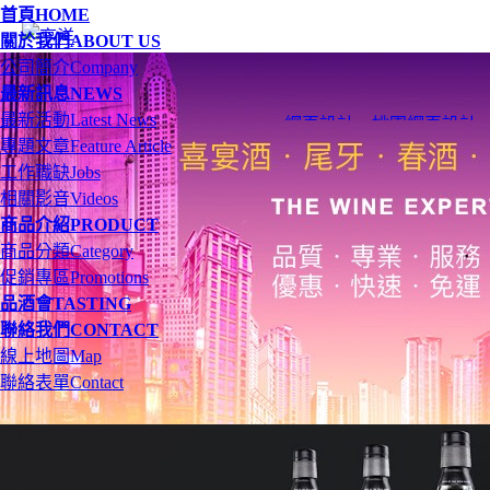
首頁
HOME
關於我們
ABOUT US
公司簡介
Company
最新訊息
NEWS
最新活動
Latest News
網頁設計
、
桃園網頁設計
專題文章
Feature Article
工作職缺
Jobs
相關影音
Videos
商品介紹
PRODUCT
商品分類
Category
促銷專區
Promotions
品酒會
TASTING
聯絡我們
CONTACT
線上地圖
Map
聯絡表單
Contact