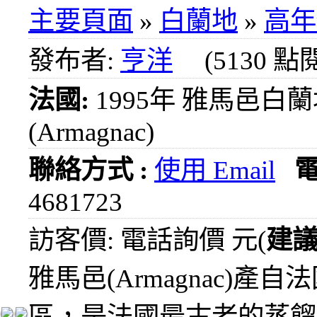
1000
主要頁面
»
白蘭地
»
高年
元
3瓶
發布者:
亨洋
(5130 點
1200
元
法國:
1995年 雅馬邑白
3瓶
1500
(Armagnac)
元
3瓶
2000
聯絡方式 :
使用 Email
元
4681723
紅洒
箱購
訪客價: 電話詢價 元(
建
區
烈洒
雅馬邑(Armagnac)產自
箱購
區
區，是法國最古老的蒸餾