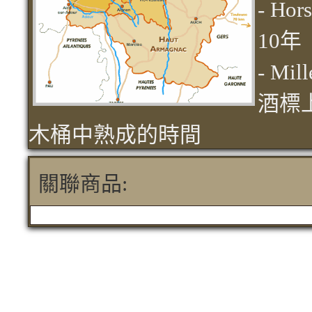
- H
10年
- M
酒標
木桶中熟成的時間
關聯商品: