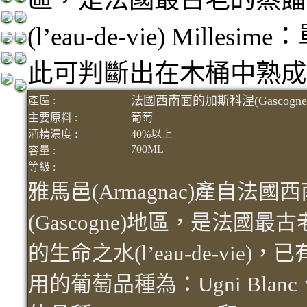
(l’eau-de-vie) Mi
此可判斷出在木桶中熟成
法國西南面的加斯科涅(Gascogn
產區 :
主要原料 :
葡萄
酒精濃度 :
40%以上
700ML
容量 :
等級 :
雅馬邑(Armagnac)產自法
(Gascogne)地區，是法國
的生命之水(l’eau-de-vi
用的葡萄品種為：Ugni Blanc、