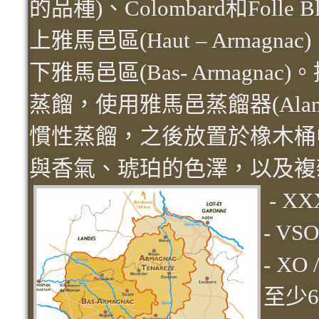
的品種)、Colombard和Folle
上雅馬邑區(Haut – Armagnac
下雅馬邑區(Bas- Armagn
蒸餾，使用雅馬邑蒸餾器(Alambic
慣性蒸餾，之後放置於橡木桶
與香氣、琥珀的色澤，以及複
- X
- V
- XO
至少