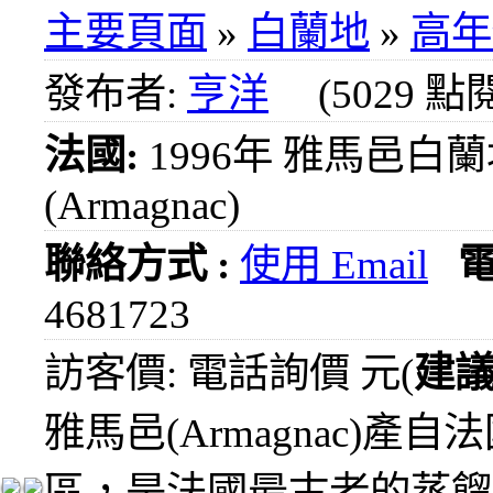
1000
主要頁面
»
白蘭地
»
高年
元
3瓶
發布者:
亨洋
(5029 點
1200
元
法國:
1996年 雅馬邑白
3瓶
1500
(Armagnac)
元
3瓶
2000
聯絡方式 :
使用 Email
元
4681723
紅洒
箱購
訪客價: 電話詢價 元(
建
區
烈洒
雅馬邑(Armagnac)產自
箱購
區
區，是法國最古老的蒸餾