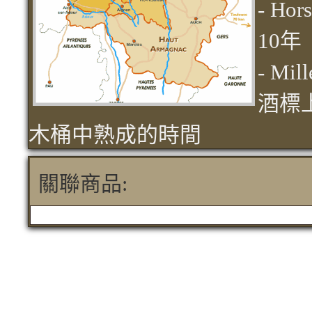
- H
10年
- M
酒標
木桶中熟成的時間
關聯商品: