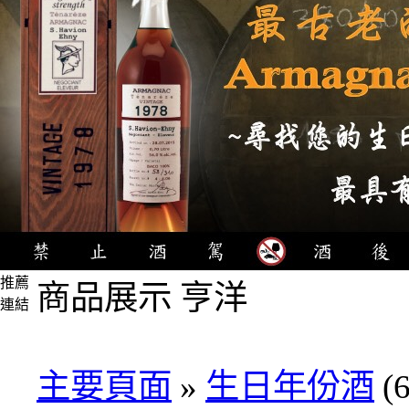
推薦
商品展示 亨洋
連結
4瓶
1000
元
主要頁面
»
生日年份酒
(6
3瓶