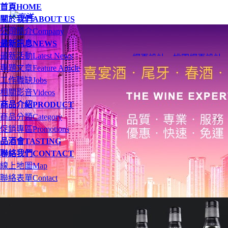
首頁
HOME
關於我們
ABOUT US
公司簡介
Company
最新訊息
NEWS
最新活動
Latest News
網頁設計
、
桃園網頁設計
專題文章
Feature Article
工作職缺
Jobs
相關影音
Videos
商品介紹
PRODUCT
商品分類
Category
促銷專區
Promotions
品酒會
TASTING
聯絡我們
CONTACT
線上地圖
Map
聯絡表單
Contact