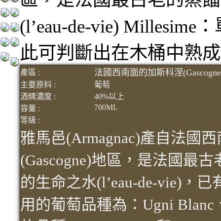
(l’eau-de-vie) Mi
此可判斷出在木桶中熟成
法國西南面的加斯科涅(Gascogn
產區 :
主要原料 :
葡萄
酒精濃度 :
40%以上
700ML
容量 :
等級 :
雅馬邑(Armagnac)產自法
(Gascogne)地區，是法國
的生命之水(l’eau-de-vi
用的葡萄品種為：Ugni Blanc、