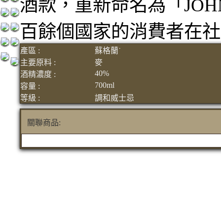
酒款，重新命名為「JOHN
百餘個國家的消費者在社
產區 :
蘇格蘭˙
主要原料 :
麥
40%
酒精濃度 :
700ml
容量 :
等級 :
調和威士忌
關聯商品: