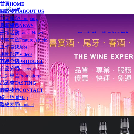
首頁
HOME
關於我們
ABOUT US
公司簡介
Company
最新訊息
NEWS
最新活動
Latest News
網頁設計
、
桃園網頁設計
專題文章
Feature Article
工作職缺
Jobs
相關影音
Videos
商品介紹
PRODUCT
商品分類
Category
促銷專區
Promotions
品酒會
TASTING
聯絡我們
CONTACT
線上地圖
Map
聯絡表單
Contact