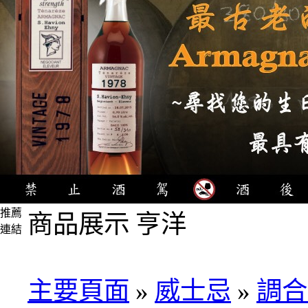
推薦
商品展示 亨洋
連結
4瓶
1000
元
主要頁面
»
威士忌
»
調合
3瓶