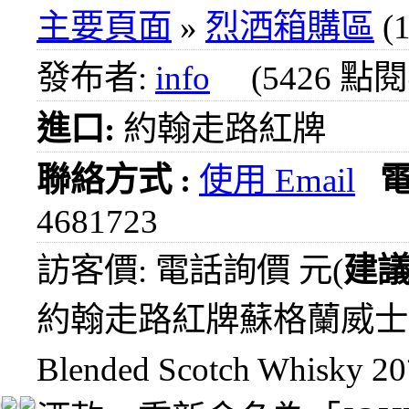
1000
主要頁面
»
烈洒箱購區
(1
元
3瓶
發布者:
info
(5426 點
1200
元
進口:
約翰走路紅牌
3瓶
1500
元
聯絡方式 :
使用 Email
3瓶
2000
4681723
元
紅洒
訪客價: 電話詢價 元(
建
箱購
區
約翰走路紅牌蘇格蘭威士忌Johnn
烈洒
Blended Scotch W
箱購
區