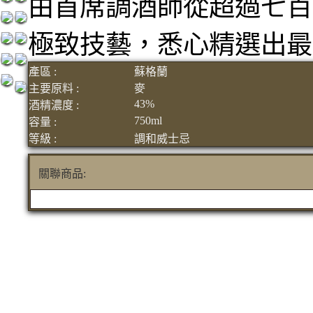
由首席調酒師從超過七百
極致技藝，悉心精選出最
產區 :
蘇格蘭
主要原料 :
麥
43%
酒精濃度 :
750ml
容量 :
等級 :
調和威士忌
關聯商品: