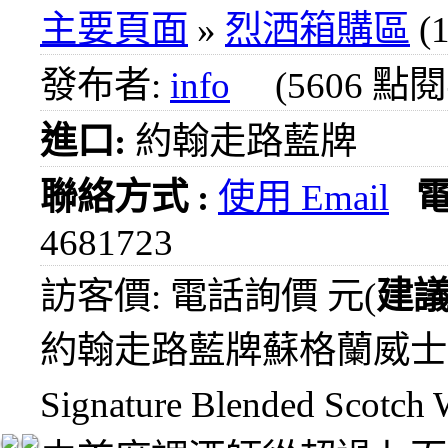
1000
主要頁面
»
烈洒箱購區
(1
元
3瓶
發布者:
info
(5606 點
1200
元
進口:
約翰走路藍牌
3瓶
1500
元
聯絡方式 :
使用 Email
3瓶
2000
4681723
元
紅洒
訪客價: 電話詢價 元(
建
箱購
區
約翰走路藍牌蘇格蘭威士忌Johnn
烈洒
Signature Blended 
箱購
區