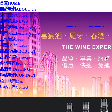
首頁
HOME
關於我們
ABOUT US
公司簡介
Company
最新訊息
NEWS
最新活動
Latest News
網頁設計
、
桃園網頁設計
專題文章
Feature Article
工作職缺
Jobs
相關影音
Videos
商品介紹
PRODUCT
商品分類
Category
促銷專區
Promotions
品酒會
TASTING
聯絡我們
CONTACT
線上地圖
Map
聯絡表單
Contact