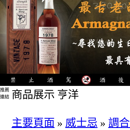
推薦
商品展示 亨洋
連結
4瓶
1000
元
主要頁面
»
威士忌
»
調合
3瓶