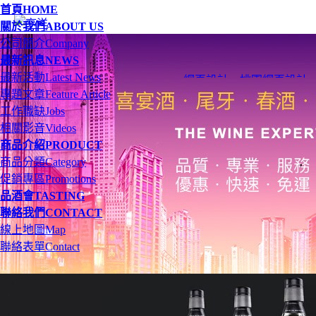
首頁
HOME
關於我們
ABOUT US
公司簡介
Company
最新訊息
NEWS
最新活動
Latest News
網頁設計
、
桃園網頁設計
專題文章
Feature Article
工作職缺
Jobs
相關影音
Videos
商品介紹
PRODUCT
商品分類
Category
促銷專區
Promotions
品酒會
TASTING
聯絡我們
CONTACT
線上地圖
Map
聯絡表單
Contact