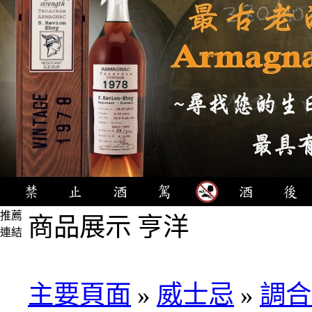
推薦
商品展示 亨洋
連結
4瓶
1000
元
主要頁面
»
威士忌
»
調合
3瓶