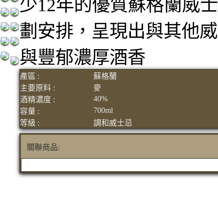
少12年的優質蘇格蘭威
劃安排，呈現出與其他威
與豐郁濃厚酒香
產區 :
蘇格蘭
主要原料 :
麥
40%
酒精濃度 :
700ml
容量 :
等級 :
調和威士忌
關聯商品: