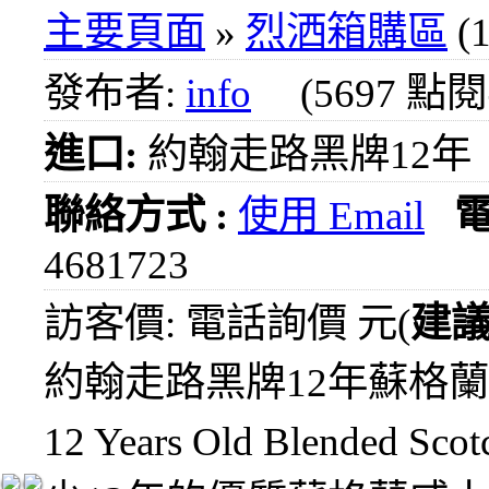
1000
主要頁面
»
烈洒箱購區
(1
元
3瓶
發布者:
info
(5697 點
1200
元
進口:
約翰走路黑牌12年
3瓶
1500
元
聯絡方式 :
使用 Email
3瓶
2000
4681723
元
紅洒
訪客價: 電話詢價 元(
建
箱購
區
約翰走路黑牌12年蘇格蘭威士忌Jo
烈洒
12 Years Old Blende
箱購
區