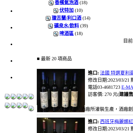
1000元
香檳氣泡酒
(18)
3瓶
伏特加
(10)
瓏舌蘭/利口酒
(14)
1200元
礦泉水/飲料
(39)
3瓶
啤酒區
(18)
1500元
目前
3瓶
2000元
■ 最新 20 項商品
紅洒箱
購區
進口:
法國 特選夏利豪紅
烈洒箱
修改日期:2023/03/21
購區
電話03-4681723
E-MA
訪客價: 270 元(
建議
由波爾多古老的葡萄酒廠所灌裝生產，酒廠創立於18
進口:
西班牙梅麗娜紅酒
修改日期:2023/03/21