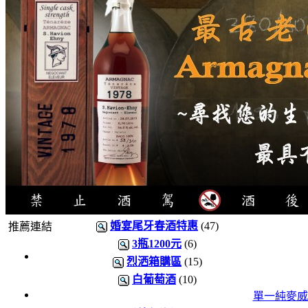
婚宴尾牙春酒特惠
(47)
推薦連結
3瓶1200元
(6)
4瓶
烈洒箱購區
(15)
1000元
白葡萄酒
(10)
3瓶
單一純麥威