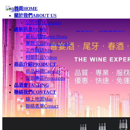
首頁
HOME
關於我們
ABOUT US
公司簡介
Company
最新訊息
NEWS
網頁設計
、
桃園網頁設計
最新活動
Latest News
專題文章
Feature Article
工作職缺
Jobs
相關影音
Videos
商品介紹
PRODUCT
商品分類
Category
促銷專區
Promotions
品酒會
TASTING
聯絡我們
CONTACT
線上地圖
Map
聯絡表單
Contact