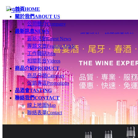
首頁
HOME
關於我們
ABOUT US
公司簡介
Company
最新訊息
NEWS
網頁設計
、
桃園網頁設計
最新活動
Latest News
專題文章
Feature Article
工作職缺
Jobs
相關影音
Videos
商品介紹
PRODUCT
商品分類
Category
促銷專區
Promotions
品酒會
TASTING
聯絡我們
CONTACT
線上地圖
Map
聯絡表單
Contact