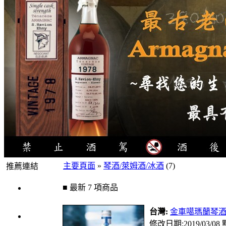
主要頁面
»
琴酒/萊姆酒/冰酒
(7)
推薦連結
4瓶
■ 最新 7 項商品
1000元
台灣:
金車噶瑪蘭琴
3瓶
修改日期:2019/03/08