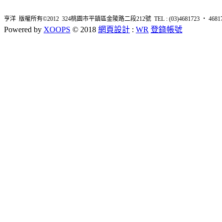
巧奪天工造型藝術紀念
500ml
亨洋 版權所有©2012 324桃園市平鎮區金陵路二段212號 TEL : (03)4681723 ‧ 4681726 
酒，特別聘請國際級藝
酒擁晶雕系列完全為
Powered by
XOOPS
© 2018
網頁設計
:
WR
登錄帳號
術大師，精心設計出高
手工打造設計，每件
雅古典、寓意吉祥的
擁晶雕瓶，以大師級
藝...
玻璃藝術品，再盛裝
最...