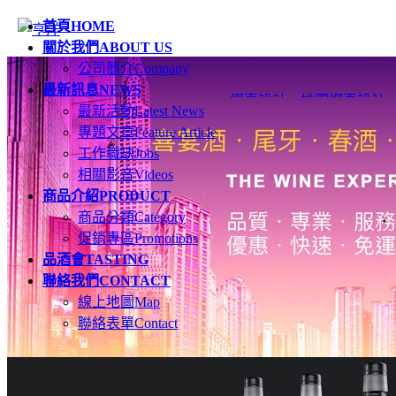
首頁
HOME
關於我們
ABOUT US
公司簡介
Company
最新訊息
NEWS
網頁設計
、
桃園網頁設計
最新活動
Latest News
專題文章
Feature Article
工作職缺
Jobs
相關影音
Videos
商品介紹
PRODUCT
商品分類
Category
促銷專區
Promotions
品酒會
TASTING
聯絡我們
CONTACT
線上地圖
Map
聯絡表單
Contact