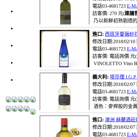
元
電話03-4681723
E-M
3瓶1200
訪客價: 270 元(
建議
元
乃以新鮮初熟剔透的
3瓶1500
進口:
西班牙愛薇紗
元
修改日期:2018/02/1
3瓶2000
電話03-4681723
E-M
元
訪客價: 電話詢價 元(
紅洒箱
VINOLETTO Vino
購區
義大利:
塔莎理 I.G.P 白酒
烈洒箱
修改日期:2018/02/0
購區
電話03-4681723
E-M
訪客價: 電話詢價 元(
酒色：麥桿般的金黃
進口:
澳洲 赫蘭酒莊刺
修改日期:2018/02/0
電話03-4681723
E-M