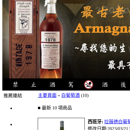
主要頁面
»
白葡萄酒
(10)
推薦連結
4瓶1000
■ 最新 10 項商品
元
西班牙:
拉薇德白葡萄酒
3瓶1000
修改日期:2023/03/2