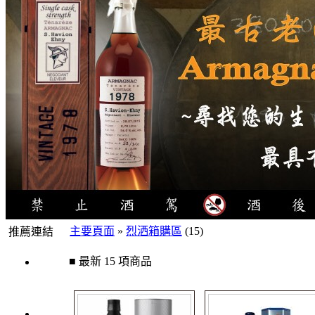
主要頁面
»
烈洒箱購區
(15)
推薦連結
4瓶
■ 最新 15 項商品
1000
元
3瓶