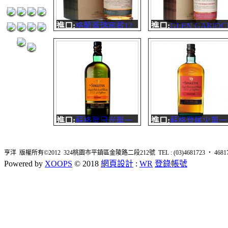
�...
燻氣息。 口感:飽滿
�...
進口:
格蘭蓋瑞窖藏12
進口:
GLEN GARIOC
年蘇格蘭單一麥芽威士
格蘭蓋瑞單一麥芽蘇
忌
蘭威士忌
它的風味與特色是使用
它的創造與開始是為
西班牙雪莉風味桶和美
表現格蘭蓋瑞酒廠所
國波本風味桶，兩款橡
持最優良的傳統與技
木特色進行結合調
術。並且運用了非冷
配。...
過...
進口:
蘇格登日光單一
進口:
蘇格登尾火單一
純麥威士忌
純麥威士忌
蘇格登新品牌 日光
以搶眼繽紛的酒標，
亨洋 版權所有©2012 324桃園市平鎮區金陵路二段212號 TEL : (03)4681723 ‧ 4681726 
Sunray
望吸引年輕消費者品
Powered by
XOOPS
© 2018
網頁設計
:
WR
登錄帳號
單一純麥威士忌，與
牌核心經典的白色酒
標...