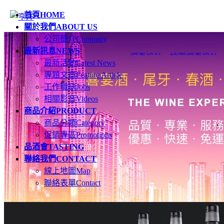
首頁
HOME
關於我們
ABOUT US
公司簡介
Company
最新訊息
NEWS
網頁設計
、
桃園網頁設計
最新活動
Latest News
專題文章
Feature Article
工作職缺
Jobs
相關影音
Videos
商品介紹
PRODUCT
商品分類
Category
促銷專區
Promotions
品酒會
TASTING
聯絡我們
CONTACT
線上地圖
Map
聯絡表單
Contact