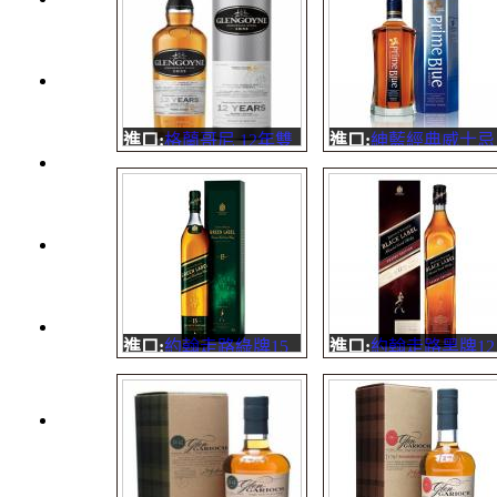
1000
元
3瓶
1200
元
進口:
格蘭哥尼 12年雙
進口:
紳藍經典威士忌
3瓶
桶
紳藍純麥蘇格蘭威士
1500
色澤 自然深沉的金黃
忌，泛著金黃琥珀色
元
色。 嗅覺 椰子油、蜂
的酒液，呈現出熟成
3瓶
蜜、檸檬皮、乾燥的橡
順的口感與豐富的純
2000
木 香氣。 ...
風...
元
紅洒
進口:
約翰走路綠牌15
進口:
約翰走路黑牌12
箱購
年威士忌
年雪莉桶威士忌-限定
區
色澤：清澈的琥珀色
版
烈洒
香味：單純不含雜質，
顏色:深琥珀色 香氣:
箱購
清新甘醇的植物香味
富多樣的葡萄果乾香
口感：在純喝時，會感
氣，香甜香草及一絲
區