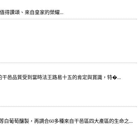
馬歷史上最值得讚頌、來自皇家的榮耀...
馬的干邑品質受到當時法王路易十五的肯定與賞識，特�...
上等白葡萄釀製，再調合60多種來自干邑區四大產區的生命之...