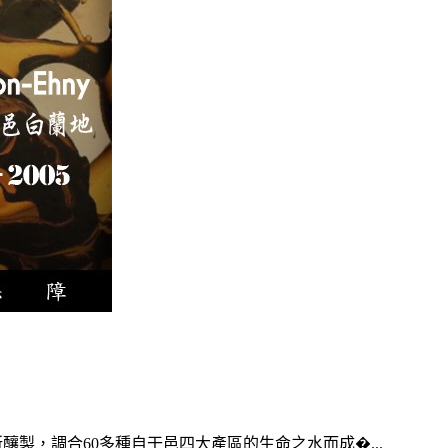
製，調合60多種自干邑四大產區的生命之水而成�...