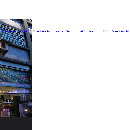
桃園網站設計
、
網站設計
、
網頁作品
、
洋行網頁
、
菸酒網站設計