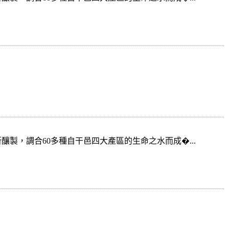
製，調合60多種自干邑四大產區的生命之水而成�...