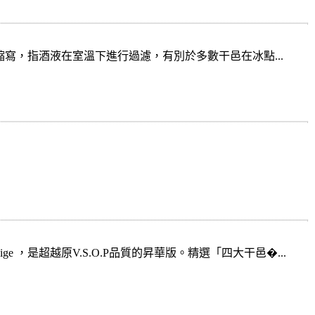
非冷凝過濾的縮寫，指酒液在室溫下進行過濾，有別於多數干邑在冰點...
blige ，是超越原V.S.O.P品質的昇華版。精選「四大干邑�...