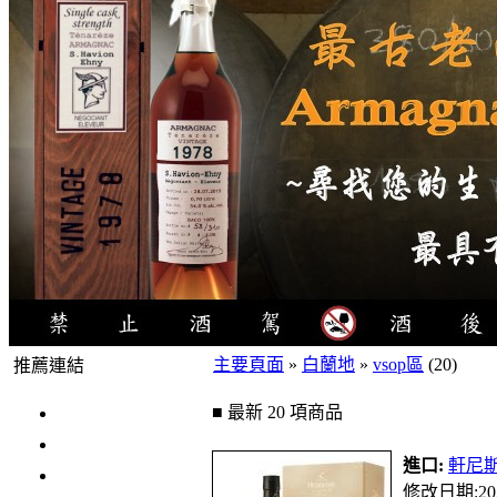
主要頁面
»
白蘭地
»
vsop區
(20)
推薦連結
4瓶1000元
■ 最新 20 項商品
3瓶1000元
進口:
軒尼斯v
3瓶1200元
修改日期:202