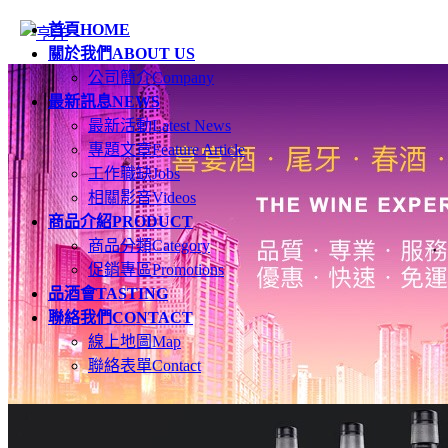
首頁
HOME
關於我們
ABOUT US
公司簡介
Company
最新訊息
NEWS
最新活動
Latest News
專題文章
Feature Article
工作職缺
Jobs
相關影音
Videos
商品介紹
PRODUCT
商品分類
Category
促銷專區
Promotions
品酒會
TASTING
聯絡我們
CONTACT
線上地圖
Map
聯絡表單
Contact