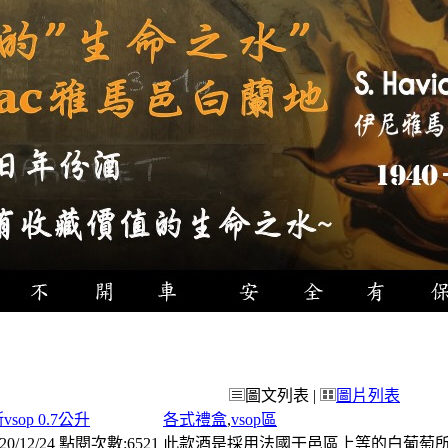
圖文列表 |
圖片列表
sop 0.7公升
各式禮盒
,
vsop區
0/12/24 點閱次數:6521
此款酒是採用法國干邑區上等的白葡萄所釀