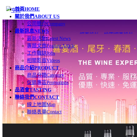
首頁
HOME
關於我們
ABOUT US
公司簡介
Company
最新訊息
NEWS
網頁設計
、
桃園網頁設計
最新活動
Latest News
專題文章
Feature Article
工作職缺
Jobs
相關影音
Videos
商品介紹
PRODUCT
商品分類
Category
促銷專區
Promotions
品酒會
TASTING
聯絡我們
CONTACT
線上地圖
Map
聯絡表單
Contact