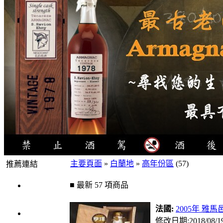
主要頁面
»
白蘭地
»
高年份區
(57)
推薦連結
4瓶1000
■ 最新 57 項商品
元
法國:
2005年 雅馬邑
3瓶1000
修改日期:2018/08/