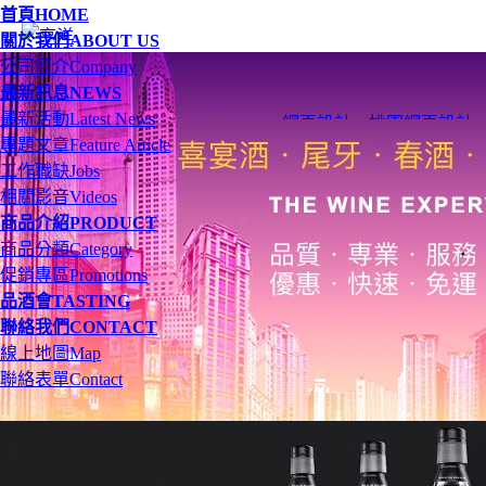
首頁
HOME
關於我們
ABOUT US
公司簡介
Company
最新訊息
NEWS
最新活動
Latest News
網頁設計
、
桃園網頁設計
專題文章
Feature Article
工作職缺
Jobs
相關影音
Videos
商品介紹
PRODUCT
商品分類
Category
促銷專區
Promotions
品酒會
TASTING
聯絡我們
CONTACT
線上地圖
Map
聯絡表單
Contact