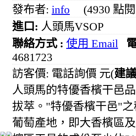
1000
發布者:
info
(4930 點
元
3瓶
進口:
人頭馬VSOP
1200
元
3瓶
聯絡方式 :
使用 Email
1500
4681723
元
3瓶
2000
訪客價: 電話詢價 元(
建
元
紅洒
人頭馬的特優香檳干邑品
箱購
區
拔萃。"特優香檳干邑"
烈洒
葡萄產地，即大香檳區及
箱購
區