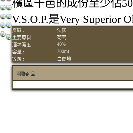
檳區干邑的成份至少佔5
V.S.O.P.是Very Superior
產區 :
法國
主要原料 :
葡萄
40%
酒精濃度 :
700ml
容量 :
等級 :
白蘭地
關聯商品: