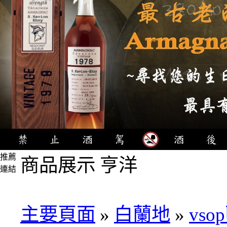
推薦
商品展示 亨洋
連結
4瓶
1000
元
主要頁面
»
白蘭地
»
vso
3瓶