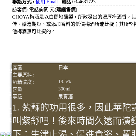
聯絡方式 :
使用 Email
電話
03-4681723
1000
訪客價: 電話詢問 元(
建議售價
)
元
CHOYA梅酒是以白蘭地釀製，所散發出的濃厚梅酒香，
3瓶
佳、釀造期短、或添加香料的低價梅酒所能比擬；其所堅持
1200
他梅酒無可比擬的。
元
3瓶
1500
元
3瓶
產區 :
日本
2000
主要原料 :
元
19.5%
酒精濃度 :
紅洒
300ml
容量 :
箱購
等級 :
果實酒
區
1. 紫蘇的功用很多，因此華
烈洒
叫紫舒吧！後來時間久遠而演變為
箱購
區
下：生津止渴、促進食慾、幫