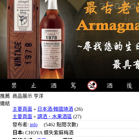
推薦
商品展示 亨洋
連結
主要頁面
»
日本酒/韓國燒酒
(26)
4瓶
主要頁面
»
調洒、水果酒區
(27)
1000
發布者:
info
(5462 點閱次數)
元
日本:
CHOYA 蝶失紫蘇梅酒
3瓶