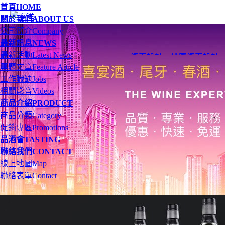
首頁
HOME
關於我們
ABOUT US
公司簡介
Company
最新訊息
NEWS
最新活動
Latest News
網頁設計
、
桃園網頁設計
專題文章
Feature Article
工作職缺
Jobs
相關影音
Videos
商品介紹
PRODUCT
商品分類
Category
促銷專區
Promotions
品酒會
TASTING
聯絡我們
CONTACT
線上地圖
Map
聯絡表單
Contact