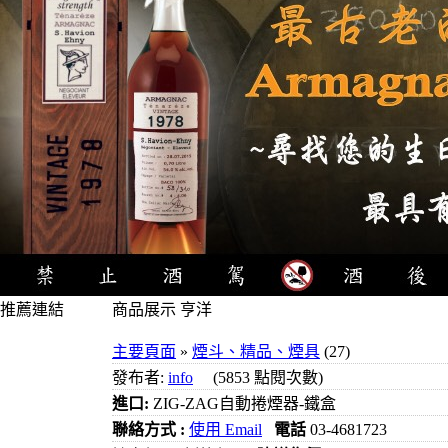
推薦連結
商品展示 亨洋
4瓶1000元
主要頁面
»
煙斗、精品、煙具
(27)
3瓶1000元
發布者:
info
(5853 點閱次數)
3瓶1200元
進口:
ZIG-ZAG自動捲煙器-鐵盒
3瓶1500元
聯絡方式 :
使用 Email
電話
03-4681723
3瓶2000元