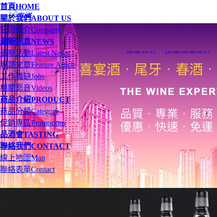
首頁
HOME
關於我們
ABOUT US
公司簡介
Company
最新訊息
NEWS
最新活動
Latest News
網頁設計
、
桃園網頁設計
專題文章
Feature Article
工作職缺
Jobs
相關影音
Videos
商品介紹
PRODUCT
商品分類
Category
促銷專區
Promotions
品酒會
TASTING
聯絡我們
CONTACT
線上地圖
Map
聯絡表單
Contact