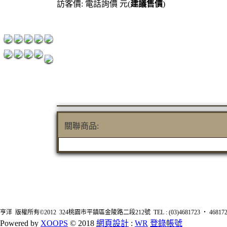
訪客價: 電話詢價 元(
建議售價
)
紅洒箱購區
烈洒箱購區
關聯商品:
亨洋 版權所有©2012 324桃園市平鎮區金陵路二段212號 TEL : (03)4681723 ‧ 4681726 FA
Powered by
XOOPS
© 2018
網頁設計
:
WR
登錄帳號