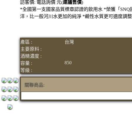
訪客價: 電話詢價 元(
建議售價
)
1200元
*全國第一支國家品質標章認證的飲用水 *榮獲「SNQ
3瓶
洋，比一般河川水更加的純淨 *鹼性水質更可適度調
1500元
3瓶
2000元
產區 :
台灣
紅洒箱
主要原料 :
酒精濃度 :
購區
850
容量 :
烈洒箱
等級 :
購區
關聯商品: