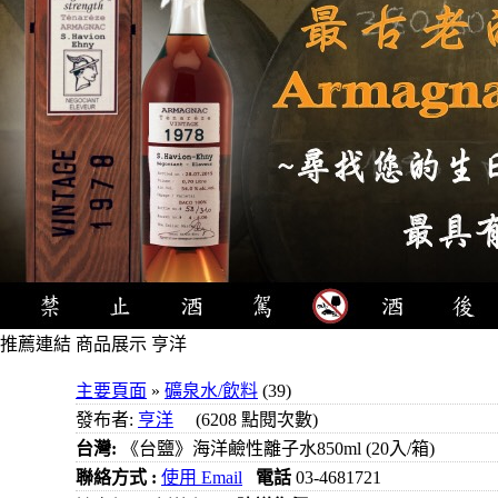
推薦連結
商品展示 亨洋
4瓶
主要頁面
»
礦泉水/飲料
(39)
1000元
發布者:
亨洋
(6208 點閱次數)
3瓶
台灣:
《台鹽》海洋鹼性離子水850ml (20入/箱)
1000元
聯絡方式 :
使用 Email
電話
03-4681721
3瓶