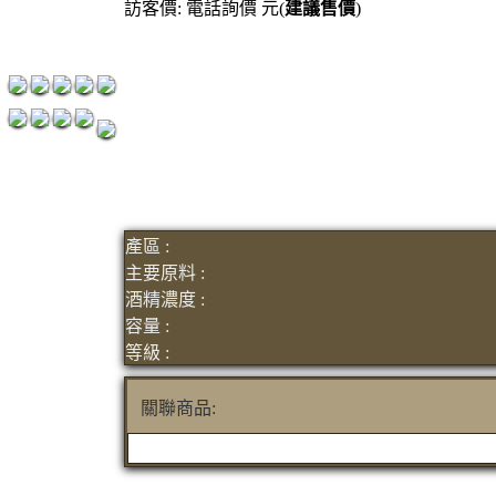
訪客價: 電話詢價 元(
建議售價
)
紅洒箱購區
烈洒箱購區
產區 :
主要原料 :
酒精濃度 :
容量 :
等級 :
關聯商品: