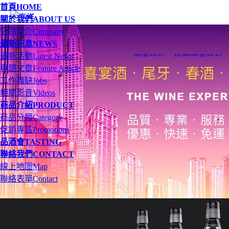
首頁
HOME
關於我們
ABOUT US
公司簡介
Company
最新訊息
NEWS
最新活動
Latest News
網頁設計
、
桃園網頁設計
專題文章
Feature Article
工作職缺
Jobs
相關影音
Videos
商品介紹
PRODUCT
商品分類
Category
促銷專區
Promotions
品酒會
TASTING
聯絡我們
CONTACT
線上地圖
Map
聯絡表單
Contact