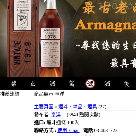
推薦連結
商品展示 亨洋
4瓶1000元
主要頁面
»
煙斗、精品、煙具
(27)
3瓶1000元
發布者:
亨洋
(5840 點閱次數)
3瓶1200元
進口:
煙斗通條 100入
3瓶1500元
聯絡方式 :
使用 Email
電話
03-4681723
3瓶2000元