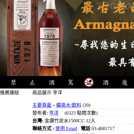
推薦連結
商品展示 亨洋
4瓶1000元
主要頁面
»
礦泉水/飲料
(39)
3瓶1000元
發布者:
亨洋
(6323 點閱次數)
3瓶1200元
台灣:
金讚竹炭水1500CC 12入
3瓶1500元
聯絡方式 :
使用 Email
電話
03-4681717
3瓶2000元