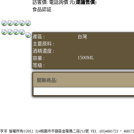
訪客價: 電話詢價 元(
建議售價
)
紅洒箱購區
食品認証
烈洒箱購區
產區 :
台灣
主要原料 :
酒精濃度 :
1500ML
容量 :
等級 :
關聯商品:
亨洋 版權所有©2012 324桃園市平鎮區金陵路二段212號 TEL : (03)4681723 ‧ 4681726 FA