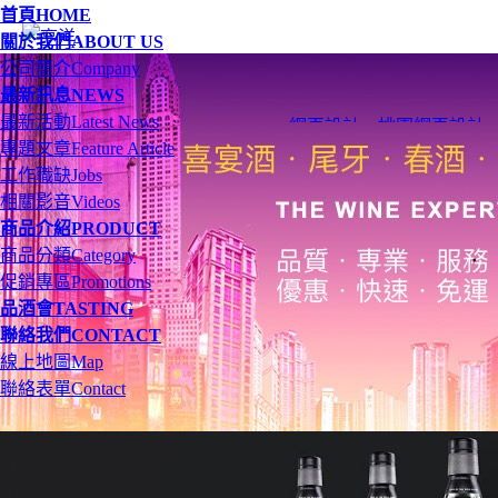
首頁
HOME
關於我們
ABOUT US
公司簡介
Company
最新訊息
NEWS
最新活動
Latest News
網頁設計
、
桃園網頁設計
專題文章
Feature Article
工作職缺
Jobs
相關影音
Videos
商品介紹
PRODUCT
商品分類
Category
促銷專區
Promotions
品酒會
TASTING
聯絡我們
CONTACT
線上地圖
Map
聯絡表單
Contact