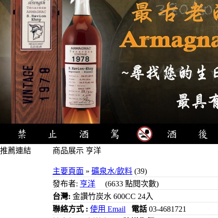
推薦連結
商品展示 亨洋
4瓶1000元
主要頁面
»
礦泉水/飲料
(39)
3瓶1000元
發布者:
亨洋
(6633 點閱次數)
3瓶1200元
台灣:
金讚竹炭水 600CC 24入
3瓶1500元
聯絡方式 :
使用 Email
電話
03-4681721
3瓶2000元