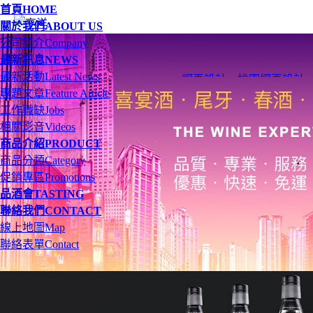
首頁
HOME
關於我們
ABOUT US
公司簡介
Company
最新訊息
NEWS
最新活動
Latest News
網頁設計
、
桃園網頁設計
專題文章
Feature Article
工作職缺
Jobs
相關影音
Videos
商品介紹
PRODUCT
商品分類
Category
促銷專區
Promotions
品酒會
TASTING
聯絡我們
CONTACT
線上地圖
Map
聯絡表單
Contact