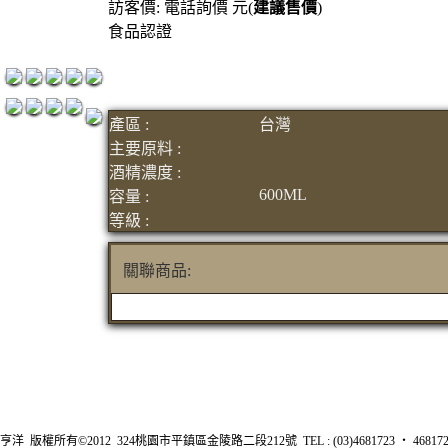
訪客價: 電話詢價 元(
建議售價
)
紅洒箱購區
食品認證
烈洒箱購區
產區 :
台灣
主要原料 :
酒精濃度 :
600ML
容量 :
等級 :
關聯商品:
亨洋 版權所有©2012 324桃園市平鎮區金陵路二段212號 TEL : (03)4681723 ‧ 4681726 FA