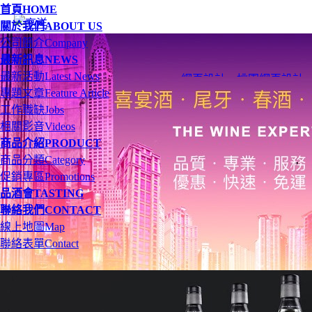
首頁
HOME
關於我們
ABOUT US
公司簡介
Company
最新訊息
NEWS
最新活動
Latest News
網頁設計
、
桃園網頁設計
專題文章
Feature Article
工作職缺
Jobs
相關影音
Videos
商品介紹
PRODUCT
商品分類
Category
促銷專區
Promotions
品酒會
TASTING
聯絡我們
CONTACT
線上地圖
Map
聯絡表單
Contact