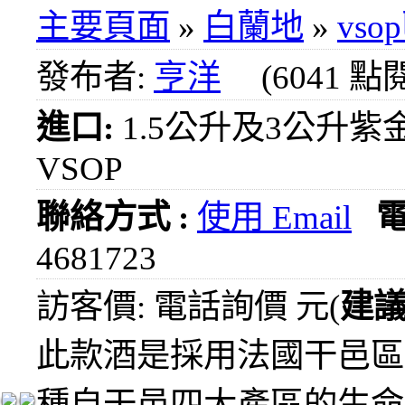
1000
主要頁面
»
白蘭地
»
vso
元
3瓶
發布者:
亨洋
(6041 點
1200
元
進口:
1.5公升及3公升
3瓶
1500
VSOP
元
3瓶
2000
聯絡方式 :
使用 Email
元
4681723
紅洒
箱購
訪客價: 電話詢價 元(
建
區
烈洒
此款酒是採用法國干邑區
箱購
區
種自干邑四大產區的生命