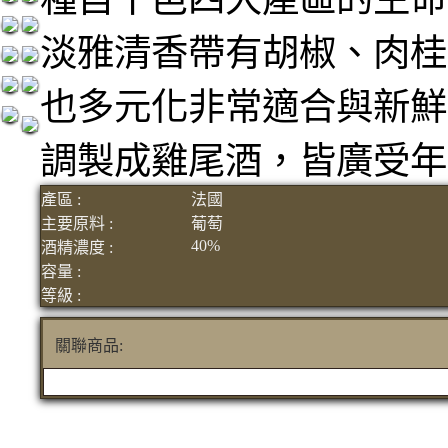
淡雅清香帶有胡椒、肉桂
也多元化非常適合與新鮮
調製成雞尾酒，皆廣受年
產區 :
法國
主要原料 :
葡萄
40%
酒精濃度 :
容量 :
等級 :
關聯商品: