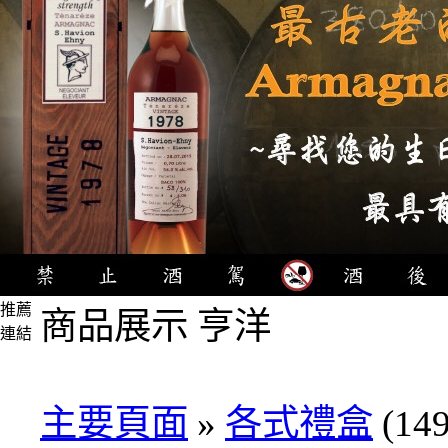
推薦
商品展示 亨洋
連結
4瓶
1000
元
主要頁面
»
各式禮盒
(149
3瓶