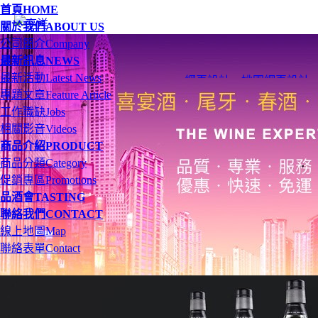
首頁
HOME
關於我們
ABOUT US
公司簡介
Company
最新訊息
NEWS
最新活動
Latest News
網頁設計
、
桃園網頁設計
專題文章
Feature Article
工作職缺
Jobs
相關影音
Videos
商品介紹
PRODUCT
商品分類
Category
促銷專區
Promotions
品酒會
TASTING
聯絡我們
CONTACT
線上地圖
Map
聯絡表單
Contact