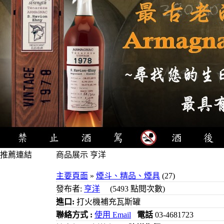
推薦連結
商品展示 亨洋
4瓶1000元
主要頁面
»
煙斗、精品、煙具
(27)
3瓶1000元
發布者:
亨洋
(5493 點閱次數)
3瓶1200元
進口:
打火機補充瓦斯罐
3瓶1500元
聯絡方式 :
使用 Email
電話
03-4681723
3瓶2000元