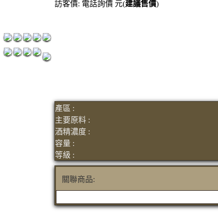
訪客價: 電話詢價 元(
建議售價
)
紅洒箱購區
烈洒箱購區
產區 :
主要原料 :
酒精濃度 :
容量 :
等級 :
關聯商品: